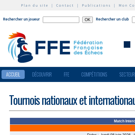
Plan du site
|
Contact
|
Publications
|
Mon C
Rechercher un joueur
Rechercher un club
ACCUEIL
DÉCOUVRIR
FFE
COMPÉTITIONS
SECTEU
Tournois nationaux et internationa
Match Inter