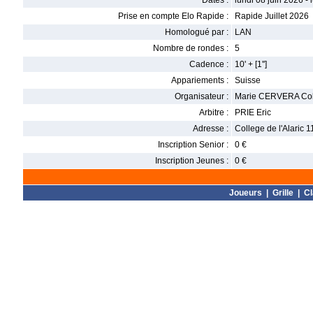
Dates :
lundi 08 juin 2026 - 
Prise en compte Elo Rapide :
Rapide Juillet 2026
Homologué par :
LAN
Nombre de rondes :
5
Cadence :
10' + [1'']
Appariements :
Suisse
Organisateur :
Marie CERVERA Collè
Arbitre :
PRIE Eric
Adresse :
College de l'Alaric
Inscription Senior :
0 €
Inscription Jeunes :
0 €
Joueurs
|
Grille
|
C