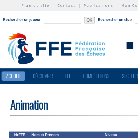
Plan du site
|
Contact
|
Publications
|
Mon C
Rechercher un joueur
Rechercher un club
ACCUEIL
DÉCOUVRIR
FFE
COMPÉTITIONS
SECTEU
Animation
NrFFE
Nom et Prénom
Niveau