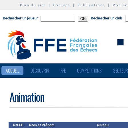
Plan du site
|
Contact
|
Publications
|
Mon C
Rechercher un joueur
Rechercher un club
ACCUEIL
DÉCOUVRIR
FFE
COMPÉTITIONS
SECTEU
Animation
NrFFE
Nom et Prénom
Niveau