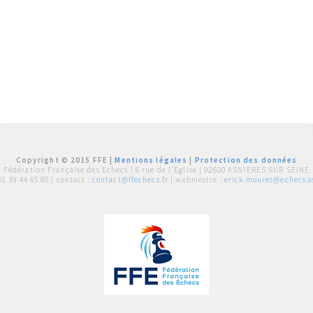
Copyright © 2015 FFE |
Mentions légales
|
Protection des données
Fédération Française des Echecs |
6 rue de l'Eglise | 92600 ASNIERES SUR SEINE
01 39 44 65 80
| contact :
contact@ffechecs.fr
| webmestre :
erick.mouret@echecs.as