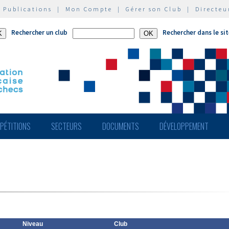
|
Publications
|
Mon Compte
|
Gérer son Club
|
Directeu
Rechercher un club
Rechercher dans le si
PÉTITIONS
SECTEURS
DOCUMENTS
DÉVELOPPEMENT
Niveau
Club