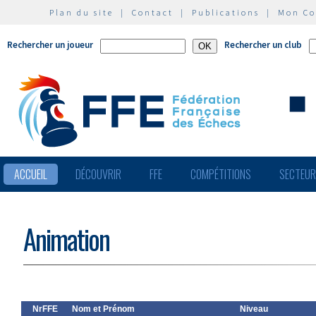
Plan du site
|
Contact
|
Publications
|
Mon C
Rechercher un joueur
Rechercher un club
ACCUEIL
DÉCOUVRIR
FFE
COMPÉTITIONS
SECTEU
Animation
NrFFE
Nom et Prénom
Niveau