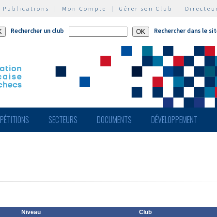
|
Publications
|
Mon Compte
|
Gérer son Club
|
Directeu
Rechercher un club
Rechercher dans le si
PÉTITIONS
SECTEURS
DOCUMENTS
DÉVELOPPEMENT
Niveau
Club