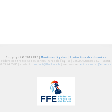
Copyright © 2015 FFE |
Mentions légales
|
Protection des données
Fédération Française des Echecs |
6 rue de l'Eglise | 92600 ASNIERES SUR SEINE
01 39 44 65 80
| contact :
contact@ffechecs.fr
| webmestre :
erick.mouret@echecs.as