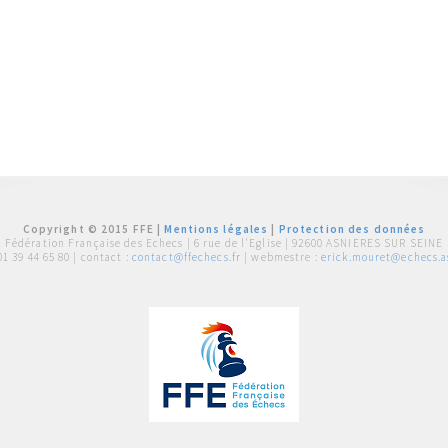
Copyright © 2015 FFE |
Mentions légales
|
Protection des données
Fédération Française des Echecs |
6 rue de l'Eglise | 92600 ASNIERES SUR SEINE
01 39 44 65 80
| contact :
contact@ffechecs.fr
| webmestre :
erick.mouret@echecs.as