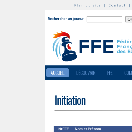
Plan du site
|
Contact
Rechercher un joueur
ACCUEIL
DÉCOUVRIR
FFE
COM
Initiation
NrFFE
Nom et Prénom