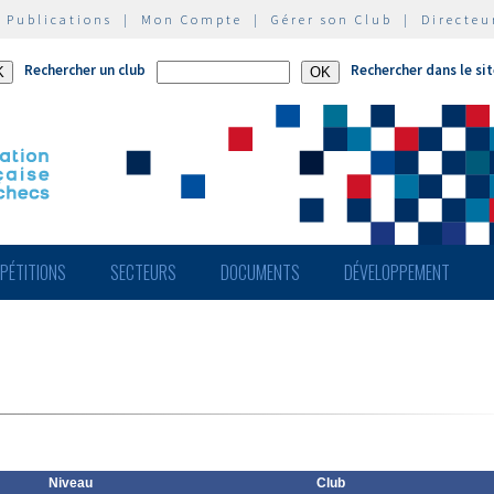
|
Publications
|
Mon Compte
|
Gérer son Club
|
Directeu
Rechercher un club
Rechercher dans le si
PÉTITIONS
SECTEURS
DOCUMENTS
DÉVELOPPEMENT
Niveau
Club