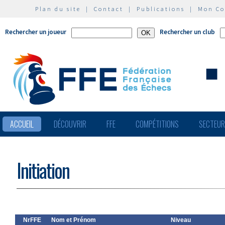
Plan du site
|
Contact
|
Publications
|
Mon C
Rechercher un joueur
Rechercher un club
ACCUEIL
DÉCOUVRIR
FFE
COMPÉTITIONS
SECTEU
Initiation
NrFFE
Nom et Prénom
Niveau