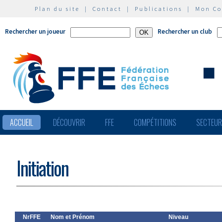
Plan du site
|
Contact
|
Publications
|
Mon C
Rechercher un joueur
Rechercher un club
ACCUEIL
DÉCOUVRIR
FFE
COMPÉTITIONS
SECTEU
Initiation
NrFFE
Nom et Prénom
Niveau