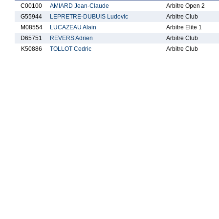
C00100
AMIARD Jean-Claude
Arbitre Open 2
G55944
LEPRETRE-DUBUIS Ludovic
Arbitre Club
M08554
LUCAZEAU Alain
Arbitre Elite 1
D65751
REVERS Adrien
Arbitre Club
K50886
TOLLOT Cedric
Arbitre Club