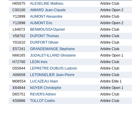
H65075
ALEXELINE Mathieu
Arbitre Club
C00100
AMIARD Jean-Claude
Arbitre Open 2
Y12899
AUMONT Alexandre
Arbitre Club
Y12898
AUMONT Eric
Arbitre Open 2
L64673
BENMOUSSA Djamel
Arbitre Club
V58702
DUPONT Thomas
Arbitre Club
Y01610
DURFORT Olivier
Arbitre Club
E57241
GRANDEMANGE Stephane
Arbitre Club
N66165
JUDALET-ILLAND Ghislaine
Arbitre Open 1
H72760
LEON Ines
Arbitre Club
G55944
LEPRETRE-DUBUIS Ludovic
Arbitre Club
A06658
LETONNELIER Jean-Pierre
Arbitre Club
M08554
LUCAZEAU Alain
Arbitre Elite 1
E64844
NOYER Christophe
Arbitre Open 1
D65751
REVERS Adrien
Arbitre Club
K50886
TOLLOT Cedric
Arbitre Club