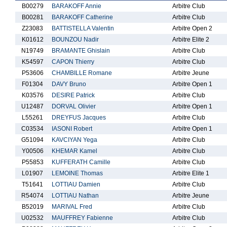
B00279
BARAKOFF Annie
Arbitre Club
B00281
BARAKOFF Catherine
Arbitre Club
Z23083
BATTISTELLA Valentin
Arbitre Open 2
K01612
BOUNZOU Nadir
Arbitre Elite 2
N19749
BRAMANTE Ghislain
Arbitre Club
K54597
CAPON Thierry
Arbitre Club
P53606
CHAMBILLE Romane
Arbitre Jeune
F01304
DAVY Bruno
Arbitre Open 1
K03576
DESIRE Patrick
Arbitre Club
U12487
DORVAL Olivier
Arbitre Open 1
L55261
DREYFUS Jacques
Arbitre Club
C03534
IASONI Robert
Arbitre Open 1
G51094
KAVCIYAN Yega
Arbitre Club
Y00506
KHEMAR Kamel
Arbitre Club
P55853
KUFFERATH Camille
Arbitre Club
L01907
LEMOINE Thomas
Arbitre Elite 1
T51641
LOTTIAU Damien
Arbitre Club
R54074
LOTTIAU Nathan
Arbitre Jeune
B52019
MARIVAL Fred
Arbitre Club
U02532
MAUFFREY Fabienne
Arbitre Club