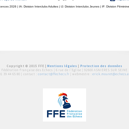
icences
2026
| IA: Division Interclubs Adultes | IJ: Division Interclubs Jeunes | IF: Division Fémin
Copyright © 2015 FFE |
Mentions légales
|
Protection des données
Fédération Française des Echecs |
6 rue de l'Eglise | 92600 ASNIERES SUR SEINE
01 39 44 65 80
| contact :
contact@ffechecs.fr
| webmestre :
erick.mouret@echecs.as