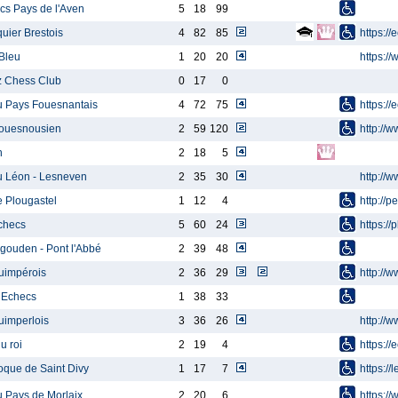
cs Pays de l'Aven
5
18
99
ier Brestois
4
82
85
https:/
 Bleu
1
20
20
https://
 Chess Club
0
17
0
u Pays Fouesnantais
4
72
75
https://
Gouesnousien
2
59
120
http://
n
2
18
5
u Léon - Lesneven
2
35
30
http://w
e Plougastel
1
12
4
http://
checs
5
60
24
https://
igouden - Pont l'Abbé
2
39
48
uimpérois
2
36
29
http://
 Echecs
1
38
33
uimperlois
3
36
26
http://w
u roi
2
19
4
https:/
que de Saint Divy
1
17
7
https:/
u Pays de Morlaix
2
20
6
https:/