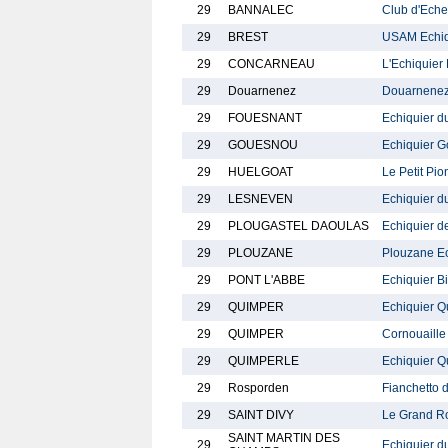
29
BANNALEC
Club d'Eche
29
BREST
USAM Echiqu
29
CONCARNEAU
L'Echiquier
29
Douarnenez
Douarnenez
29
FOUESNANT
Echiquier d
29
GOUESNOU
Echiquier 
29
HUELGOAT
Le Petit Pio
29
LESNEVEN
Echiquier d
29
PLOUGASTEL DAOULAS
Echiquier d
29
PLOUZANE
Plouzane E
29
PONT L'ABBE
Echiquier B
29
QUIMPER
Echiquier Q
29
QUIMPER
Cornouaille
29
QUIMPERLE
Echiquier Q
29
Rosporden
Fianchetto d
29
SAINT DIVY
Le Grand Ro
SAINT MARTIN DES
29
Echiquier d