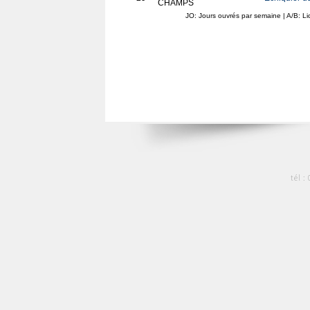
CHAMPS
JO: Jours ouvrés par semaine | A/B: L
tél :