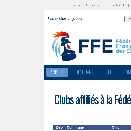
Plan du site
|
Contact
Rechercher un joueur
ACCUEIL
DÉCOUVRIR
FFE
COM
Clubs affiliés à la Féd
Dep.
Commune
Club