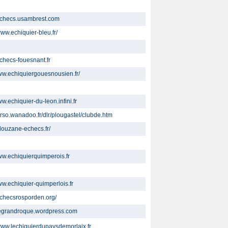
/echecs.usambrest.com
www.echiquier-bleu.fr/
echecs-fouesnant.fr
www.echiquiergouesnousien.fr/
ww.echiquier-du-leon.infini.fr
perso.wanadoo.fr/dlr/plougastel/clubde.htm
plouzane-echecs.fr/
www.echiquierquimperois.fr
ww.echiquier-quimperlois.fr
/echecsrosporden.org/
/legrandroque.wordpress.com
/www.lechiquierdupaysdemorlaix.fr