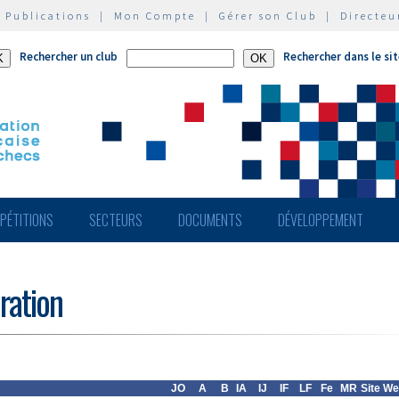
|
Publications
|
Mon Compte
|
Gérer son Club
|
Directeu
Rechercher un club
Rechercher dans le si
PÉTITIONS
SECTEURS
DOCUMENTS
DÉVELOPPEMENT
ération
JO
A
B
IA
IJ
IF
LF
Fe
MR
Site W