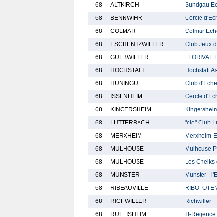
68
ALTKIRCH
Sundgau E
68
BENNWIHR
Cercle d'Ec
68
COLMAR
Colmar Ech
68
ESCHENTZWILLER
Club Jeux d
68
GUEBWILLER
FLORIVAL
68
HOCHSTATT
Hochstatt A
68
HUNINGUE
Club d'Eche
68
ISSENHEIM
Cercle d'Ec
68
KINGERSHEIM
Kingershei
68
LUTTERBACH
"cle" Club 
68
MERXHEIM
Merxheim-E
68
MULHOUSE
Mulhouse Ph
68
MULHOUSE
Les Cheiks 
68
MUNSTER
Munster - l'
68
RIBEAUVILLE
RIBOTOTE
68
RICHWILLER
Richwiller
68
RUELISHEIM
Ill-Regence