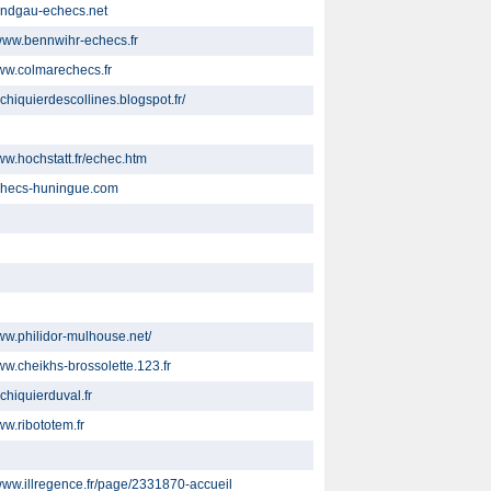
sundgau-echecs.net
/www.bennwihr-echecs.fr
www.colmarechecs.fr
echiquierdescollines.blogspot.fr/
www.hochstatt.fr/echec.htm
echecs-huningue.com
www.philidor-mulhouse.net/
www.cheikhs-brossolette.123.fr
echiquierduval.fr
ww.ribototem.fr
/www.illregence.fr/page/2331870-accueil