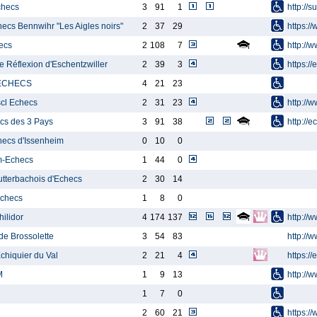
checs
3
91
1
http://
hecs Bennwihr "Les Aigles noirs"
2
37
29
https:/
ecs
2
108
7
http://
e Réflexion d'Eschentzwiller
2
39
3
https://
 ECHECS
4
21
23
scl Echecs
2
31
23
http://
cs des 3 Pays
3
91
38
http://
hecs d'Issenheim
0
10
0
m-Echecs
1
44
0
Lutterbachois d'Echecs
2
30
14
checs
1
8
0
ilidor
4
174
137
http://
de Brossolette
3
54
83
http://
Echiquier du Val
2
21
4
https://
M
1
9
13
http://w
1
7
0
2
60
21
https:/