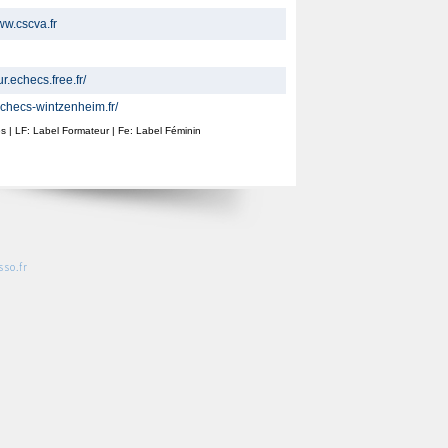
ww.cscva.fr
hur.echecs.free.fr/
/echecs-wintzenheim.fr/
ines | LF: Label Formateur | Fe: Label Féminin
so.fr