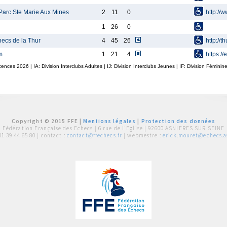
Parc Ste Marie Aux Mines
2
11
0
http://w
1
26
0
hecs de la Thur
4
45
26
http://t
m
1
21
4
https:/
icences
2026
| IA: Division Interclubs Adultes | IJ: Division Interclubs Jeunes | IF: Division Fémin
Copyright © 2015 FFE |
Mentions légales
|
Protection des données
Fédération Française des Echecs |
6 rue de l'Eglise | 92600 ASNIERES SUR SEINE
01 39 44 65 80
| contact :
contact@ffechecs.fr
| webmestre :
erick.mouret@echecs.as