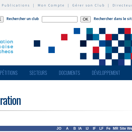
|
Publications
|
Mon Compte
|
Gérer son Club
|
Directeu
Rechercher un club
Rechercher dans le si
PÉTITIONS
SECTEURS
DOCUMENTS
DÉVELOPPEMENT
ération
JO
A
B
IA
IJ
IF
LF
Fe
MR
Site W