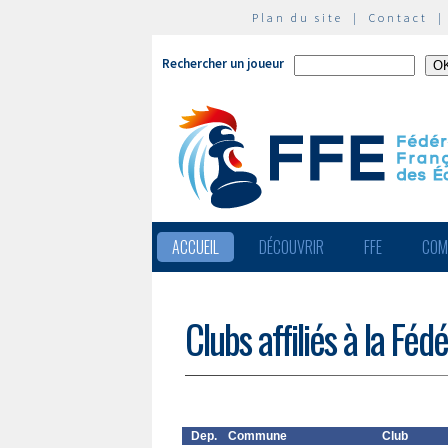
Plan du site
|
Contact
Rechercher un joueur
ACCUEIL
DÉCOUVRIR
FFE
COM
Clubs affiliés à la Féd
Dep.
Commune
Club