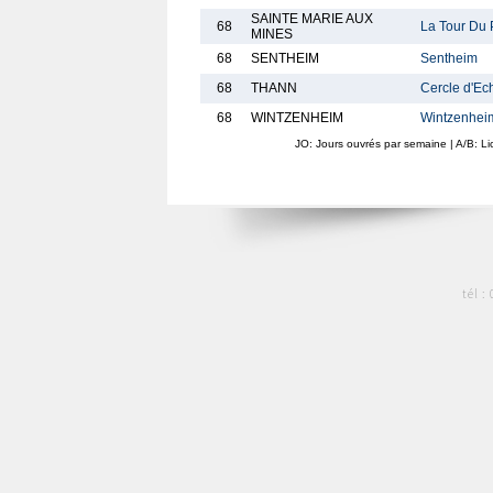
SAINTE MARIE AUX
68
La Tour Du 
MINES
68
SENTHEIM
Sentheim
68
THANN
Cercle d'Ec
68
WINTZENHEIM
Wintzenhei
JO: Jours ouvrés par semaine | A/B: L
tél :