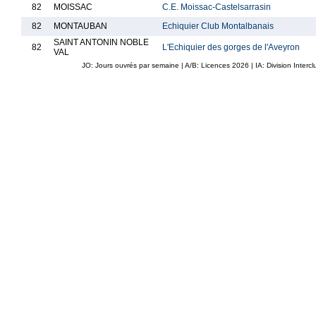
82
MOISSAC
C.E. Moissac-Castelsarrasin
82
MONTAUBAN
Echiquier Club Montalbanais
SAINT ANTONIN NOBLE
82
L'Echiquier des gorges de l'Aveyron
VAL
JO: Jours ouvrés par semaine | A/B: Licences
2026
| IA: Division Interc