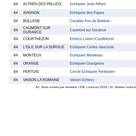
84
ALTHEN DES PALUDS
Echiquier Jean Althen
84
AVIGNON
Echiquier des Papes
84
BOLLENE
Cavalier Fou de Bollène
CAUMONT SUR
84
Caumont sur Durance
DURANCE
84
COURTHEZON
Echecs Loisirs Courthézon
84
L'ISLE SUR LA SORGUE
Echiquier Centre Vaucluse
84
MONTEUX
Echiquier Montelais
84
ORANGE
Echiquier Orangeois
84
PERTUIS
Cercle Echiquier Pertuisien
84
VAISON LA ROMAINE
Vaison Echecs
JO: Jours ouvrés par semaine | A/B: Licences
2026
| IA: Division Interc