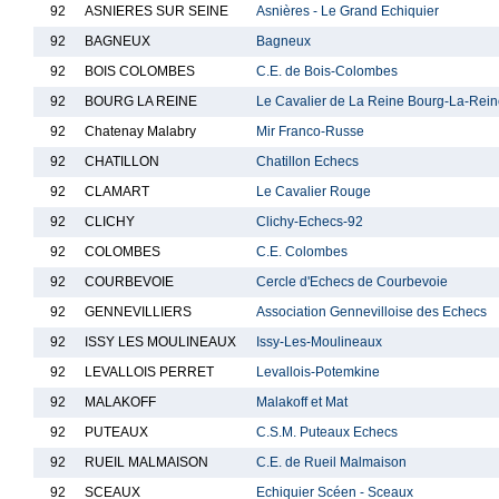
92
ASNIERES SUR SEINE
Asnières - Le Grand Echiquier
92
BAGNEUX
Bagneux
92
BOIS COLOMBES
C.E. de Bois-Colombes
92
BOURG LA REINE
Le Cavalier de La Reine Bourg-La-Rei
92
Chatenay Malabry
Mir Franco-Russe
92
CHATILLON
Chatillon Echecs
92
CLAMART
Le Cavalier Rouge
92
CLICHY
Clichy-Echecs-92
92
COLOMBES
C.E. Colombes
92
COURBEVOIE
Cercle d'Echecs de Courbevoie
92
GENNEVILLIERS
Association Gennevilloise des Echecs
92
ISSY LES MOULINEAUX
Issy-Les-Moulineaux
92
LEVALLOIS PERRET
Levallois-Potemkine
92
MALAKOFF
Malakoff et Mat
92
PUTEAUX
C.S.M. Puteaux Echecs
92
RUEIL MALMAISON
C.E. de Rueil Malmaison
92
SCEAUX
Echiquier Scéen - Sceaux