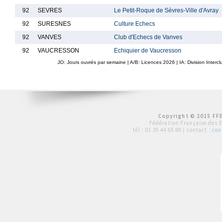
92
SEVRES
Le Petit-Roque de Sèvres-Ville d'Avray
92
SURESNES
Culture Echecs
92
VANVES
Club d'Echecs de Vanves
92
VAUCRESSON
Echiquier de Vaucresson
JO: Jours ouvrés par semaine | A/B: Licences
2026
| IA: Division Interc
Copyright © 2015 FFE
Fédération Française des 
tél :
01 39 44 65 80
| contact :
con