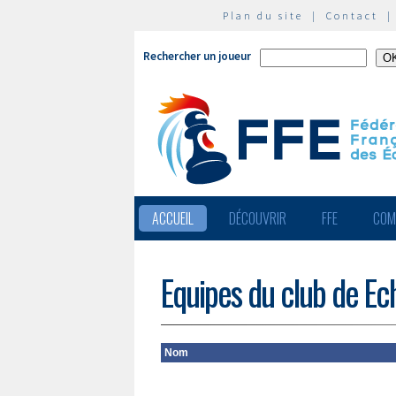
Plan du site
|
Contact
Rechercher un joueur
ACCUEIL
DÉCOUVRIR
FFE
COM
Equipes du club de Ec
Nom