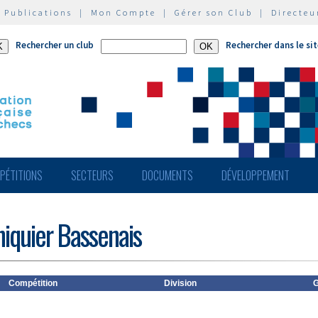
|
Publications
|
Mon Compte
|
Gérer son Club
|
Directeu
Rechercher un club
Rechercher dans le si
PÉTITIONS
SECTEURS
DOCUMENTS
DÉVELOPPEMENT
hiquier Bassenais
Compétition
Division
G