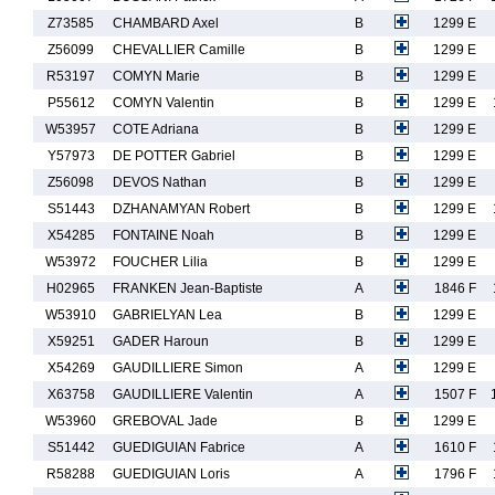
Z73585
CHAMBARD Axel
B
1299 E
Z56099
CHEVALLIER Camille
B
1299 E
R53197
COMYN Marie
B
1299 E
P55612
COMYN Valentin
B
1299 E
W53957
COTE Adriana
B
1299 E
Y57973
DE POTTER Gabriel
B
1299 E
Z56098
DEVOS Nathan
B
1299 E
S51443
DZHANAMYAN Robert
B
1299 E
X54285
FONTAINE Noah
B
1299 E
W53972
FOUCHER Lilia
B
1299 E
H02965
FRANKEN Jean-Baptiste
A
1846 F
W53910
GABRIELYAN Lea
B
1299 E
X59251
GADER Haroun
B
1299 E
X54269
GAUDILLIERE Simon
A
1299 E
X63758
GAUDILLIERE Valentin
A
1507 F
W53960
GREBOVAL Jade
B
1299 E
S51442
GUEDIGUIAN Fabrice
A
1610 F
R58288
GUEDIGUIAN Loris
A
1796 F