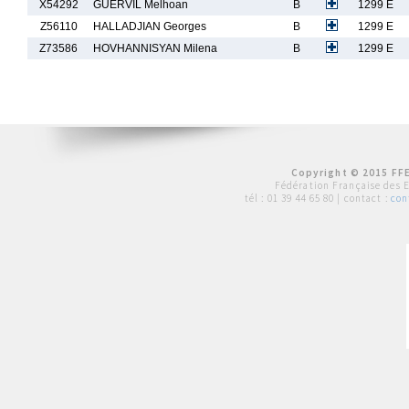
X54292
GUERVIL Melhoan
B
1299 E
Z56110
HALLADJIAN Georges
B
1299 E
Z73586
HOVHANNISYAN Milena
B
1299 E
Copyright © 2015 FFE
Fédération Française des 
tél :
01 39 44 65 80
| contact :
con