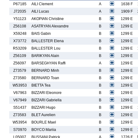
P67185
AILI Clement
A
1638 F
J72035
AILI Lucas
A
1909 F
Y51123
AKOPIAN Christine
B
1299 E
Z56108
ASATRYAN Alexandre
B
1299 E
X59248
BAIS Gabin
B
1299 E
X73772
BALLESTER Elena
B
1299 E
R53209
BALLESTER Lou
B
1299 E
Z56109
BARIKYAN Alain
B
1299 E
Z56097
BARSEGHYAN Raffi
A
1299 E
Z73579
BERNARD Minh
B
1299 E
Z73580
BERNARD Toan
B
1299 E
W53953
BIETTA Tea
B
1299 E
V67963
BIZZARI Eleonore
B
1299 E
V67949
BIZZARI Gabriella
B
1299 E
S51437
BIZZARI Hugo
B
1299 E
Z73583
BLET Aurelien
B
1299 E
W53954
BOURLE Mael
B
1299 E
S70970
BOYCO Mariia
B
1299 E
L05007
BUSSANI Patrick
A
1726 F