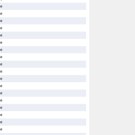
se
se
se
se
se
se
se
se
se
se
se
se
se
se
se
se
se
se