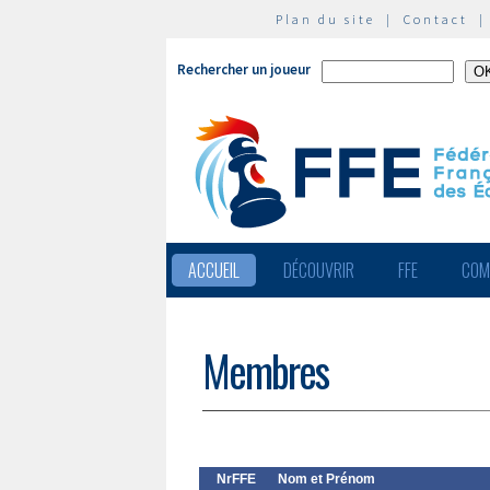
Plan du site
|
Contact
Rechercher un joueur
ACCUEIL
DÉCOUVRIR
FFE
COM
Membres
NrFFE
Nom et Prénom