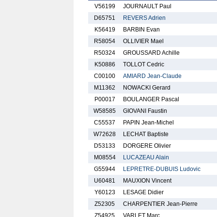
V56199
JOURNAULT Paul
D65751
REVERS Adrien
K56419
BARBIN Evan
R58054
OLLIVIER Mael
R50324
GROUSSARD Achille
K50886
TOLLOT Cedric
C00100
AMIARD Jean-Claude
M11362
NOWACKI Gerard
P00017
BOULANGER Pascal
W58585
GIOVANI Faustin
C55537
PAPIN Jean-Michel
W72628
LECHAT Baptiste
D53133
DORGERE Olivier
M08554
LUCAZEAU Alain
G55944
LEPRETRE-DUBUIS Ludovic
U60481
MAUXION Vincent
Y60123
LESAGE Didier
Z52305
CHARPENTIER Jean-Pierre
Z54925
VARLET Marc