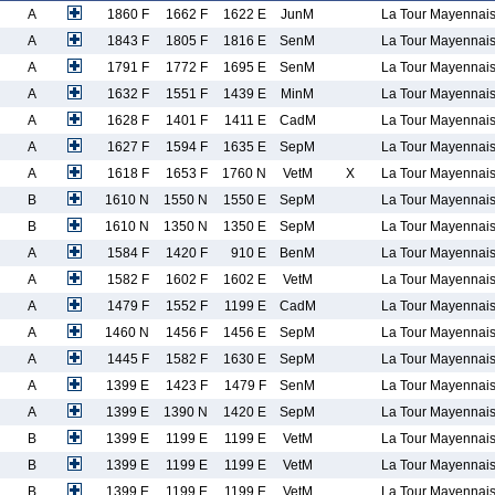
A
1860 F
1662 F
1622 E
JunM
La Tour Mayennai
A
1843 F
1805 F
1816 E
SenM
La Tour Mayennai
A
1791 F
1772 F
1695 E
SenM
La Tour Mayennai
A
1632 F
1551 F
1439 E
MinM
La Tour Mayennai
A
1628 F
1401 F
1411 E
CadM
La Tour Mayennai
A
1627 F
1594 F
1635 E
SepM
La Tour Mayennai
A
1618 F
1653 F
1760 N
VetM
X
La Tour Mayennai
B
1610 N
1550 N
1550 E
SepM
La Tour Mayennai
B
1610 N
1350 N
1350 E
SepM
La Tour Mayennai
A
1584 F
1420 F
910 E
BenM
La Tour Mayennai
A
1582 F
1602 F
1602 E
VetM
La Tour Mayennai
A
1479 F
1552 F
1199 E
CadM
La Tour Mayennai
A
1460 N
1456 F
1456 E
SepM
La Tour Mayennai
A
1445 F
1582 F
1630 E
SepM
La Tour Mayennai
A
1399 E
1423 F
1479 F
SenM
La Tour Mayennai
A
1399 E
1390 N
1420 E
SepM
La Tour Mayennai
B
1399 E
1199 E
1199 E
VetM
La Tour Mayennai
B
1399 E
1199 E
1199 E
VetM
La Tour Mayennai
B
1399 E
1199 E
1199 E
VetM
La Tour Mayennai