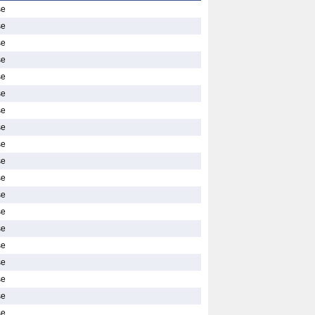
se
se
se
se
se
se
se
se
se
se
se
se
se
se
se
se
se
se
se