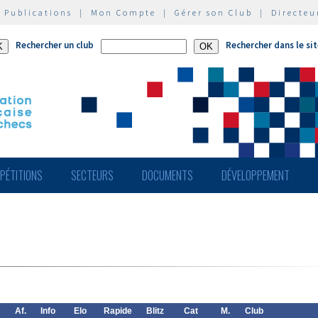
|
Publications
|
Mon Compte
|
Gérer son Club
|
Directeu
Rechercher un club
Rechercher dans le si
PÉTITIONS
SECTEURS
DOCUMENTS
DÉVELOPPEMENT
Af.
Info
Elo
Rapide
Blitz
Cat
M.
Club