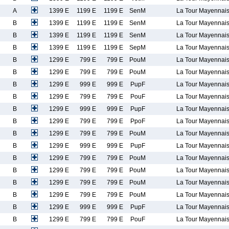
A
1399 E
1199 E
1199 E
SenM
La Tour Mayennai
B
1399 E
1199 E
1199 E
SenM
La Tour Mayennai
B
1399 E
1199 E
1199 E
SenM
La Tour Mayennai
B
1399 E
1199 E
1199 E
SepM
La Tour Mayennai
B
1299 E
799 E
799 E
PouM
La Tour Mayennai
B
1299 E
799 E
799 E
PouM
La Tour Mayennai
B
1299 E
999 E
999 E
PupF
La Tour Mayennai
B
1299 E
799 E
799 E
PouF
La Tour Mayennai
B
1299 E
999 E
999 E
PupF
La Tour Mayennai
B
1299 E
799 E
799 E
PpoF
La Tour Mayennai
B
1299 E
799 E
799 E
PouM
La Tour Mayennai
B
1299 E
999 E
999 E
PupF
La Tour Mayennai
B
1299 E
799 E
799 E
PouM
La Tour Mayennai
B
1299 E
799 E
799 E
PouM
La Tour Mayennai
B
1299 E
799 E
799 E
PouM
La Tour Mayennai
B
1299 E
799 E
799 E
PouM
La Tour Mayennai
B
1299 E
999 E
999 E
PupF
La Tour Mayennai
B
1299 E
799 E
799 E
PouF
La Tour Mayennai