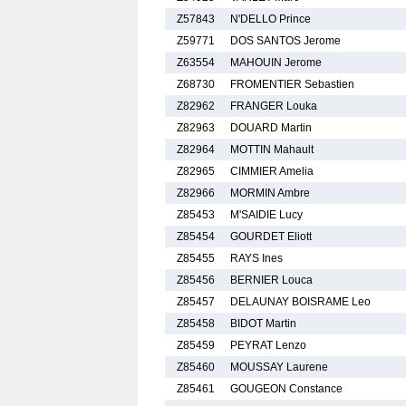
Z57843
N'DELLO Prince
Z59771
DOS SANTOS Jerome
Z63554
MAHOUIN Jerome
Z68730
FROMENTIER Sebastien
Z82962
FRANGER Louka
Z82963
DOUARD Martin
Z82964
MOTTIN Mahault
Z82965
CIMMIER Amelia
Z82966
MORMIN Ambre
Z85453
M'SAIDIE Lucy
Z85454
GOURDET Eliott
Z85455
RAYS Ines
Z85456
BERNIER Louca
Z85457
DELAUNAY BOISRAME Leo
Z85458
BIDOT Martin
Z85459
PEYRAT Lenzo
Z85460
MOUSSAY Laurene
Z85461
GOUGEON Constance