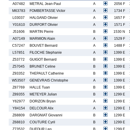
A07482
METRAL Jean-Paul
A
2056 F
M63783
FOMBERTASSE Victor
A
1734 F
L03037
HALGAND Olivier
A
1657 F
Y01610
DURFORT Olivier
A
1571 F
J51606
MARTIN Pierre
B
1530 N
A07149
MARMION Alain
A
1529 F
C57247
BOUVET Bernard
A
1488 F
L57851
FILOCHE Stephanie
A
1399 E
Z53772
GUIGOT Bernard
B
1399 E
Z57045
BRUNET Celine
B
1399 E
Z93352
THEPAULT Catherine
B
1399 E
W53507
GENEVRAIS Christophe
A
1399 E
Z87769
HALLE Tuan
B
1399 E
Z89355
METEYER Julian
B
1299 E
Y62977
DORIZON Bryan
A
1299 E
Y84154
DELCOUR Alix
A
1299 E
Z68809
DARGNIAT Giovanni
B
1299 E
Z68810
COUTURE Cyril
B
1299 E
Z73532
DUFOUR Leo
B
1299 E