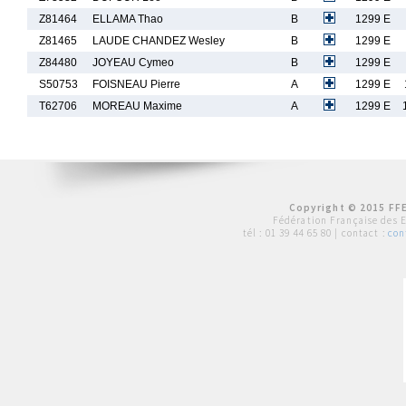
Z81464
ELLAMA Thao
B
1299 E
Z81465
LAUDE CHANDEZ Wesley
B
1299 E
Z84480
JOYEAU Cymeo
B
1299 E
S50753
FOISNEAU Pierre
A
1299 E
T62706
MOREAU Maxime
A
1299 E
Copyright © 2015 FFE
Fédération Française des 
tél :
01 39 44 65 80
| contact :
con