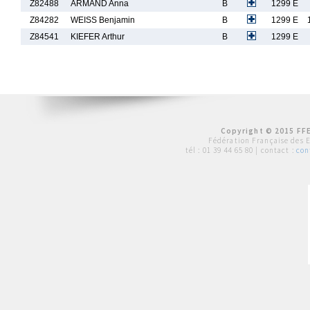
Z82488
ARMAND Anna
B
1299 E
Z84282
WEISS Benjamin
B
1299 E
Z84541
KIEFER Arthur
B
1299 E
Copyright © 2015 FFE
Fédération Française des 
tél :
01 39 44 65 80
| contact :
con