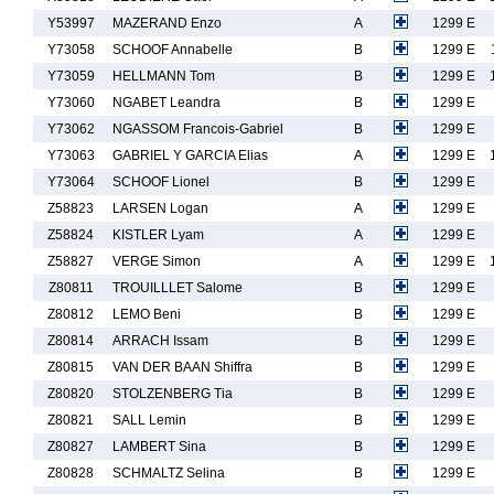
Y53997
MAZERAND Enzo
A
1299 E
Y73058
SCHOOF Annabelle
B
1299 E
Y73059
HELLMANN Tom
B
1299 E
Y73060
NGABET Leandra
B
1299 E
Y73062
NGASSOM Francois-Gabriel
B
1299 E
Y73063
GABRIEL Y GARCIA Elias
A
1299 E
Y73064
SCHOOF Lionel
B
1299 E
Z58823
LARSEN Logan
A
1299 E
Z58824
KISTLER Lyam
A
1299 E
Z58827
VERGE Simon
A
1299 E
Z80811
TROUILLLET Salome
B
1299 E
Z80812
LEMO Beni
B
1299 E
Z80814
ARRACH Issam
B
1299 E
Z80815
VAN DER BAAN Shiffra
B
1299 E
Z80820
STOLZENBERG Tia
B
1299 E
Z80821
SALL Lemin
B
1299 E
Z80827
LAMBERT Sina
B
1299 E
Z80828
SCHMALTZ Selina
B
1299 E