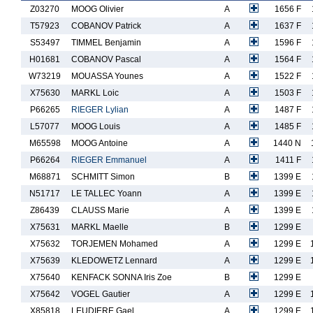
Z03270
MOOG Olivier
A
1656 F
T57923
COBANOV Patrick
A
1637 F
S53497
TIMMEL Benjamin
A
1596 F
H01681
COBANOV Pascal
A
1564 F
W73219
MOUASSA Younes
A
1522 F
X75630
MARKL Loic
A
1503 F
P66265
RIEGER Lylian
A
1487 F
L57077
MOOG Louis
A
1485 F
M65598
MOOG Antoine
A
1440 N
P66264
RIEGER Emmanuel
A
1411 F
M68871
SCHMITT Simon
B
1399 E
N51717
LE TALLEC Yoann
A
1399 E
Z86439
CLAUSS Marie
A
1399 E
X75631
MARKL Maelle
B
1299 E
X75632
TORJEMEN Mohamed
A
1299 E
X75639
KLEDOWETZ Lennard
A
1299 E
X75640
KENFACK SONNA Iris Zoe
B
1299 E
X75642
VOGEL Gautier
A
1299 E
X85818
LEUDIERE Gael
A
1299 E