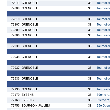
72811
GRENOBLE
38
Tournoi d
72808
GRENOBLE
38
Tournoi d
72810
GRENOBLE
38
Tournoi d
72807
GRENOBLE
38
Tournoi d
72809
GRENOBLE
38
Tournoi d
72806
GRENOBLE
38
Tournoi d
72939
GRENOBLE
38
Tournoi d
72938
GRENOBLE
38
Tournoi d
72937
GRENOBLE
38
Tournoi d
72936
GRENOBLE
38
Tournoi d
72935
GRENOBLE
38
Tournoi d
72170
EYBENS
38
39eme ra
72163
EYBENS
38
39eme rap
72756
BOURGOIN JALLIEU
38
25e Open 