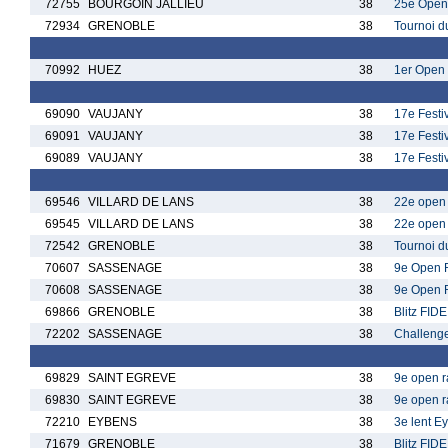
72755
BOURGOIN JALLIEU
38
25e Open 
72934
GRENOBLE
38
Tournoi d
70992
HUEZ
38
1er Open 
69090
VAUJANY
38
17e Festi
69091
VAUJANY
38
17e Festi
69089
VAUJANY
38
17e Festiv
69546
VILLARD DE LANS
38
22e open 
69545
VILLARD DE LANS
38
22e open 
72542
GRENOBLE
38
Tournoi d
70607
SASSENAGE
38
9e Open 
70608
SASSENAGE
38
9e Open R
69866
GRENOBLE
38
Blitz FID
72202
SASSENAGE
38
Challenge
69829
SAINT EGREVE
38
9e open r
69830
SAINT EGREVE
38
9e open r
72210
EYBENS
38
3e lent E
71679
GRENOBLE
38
Blitz FID