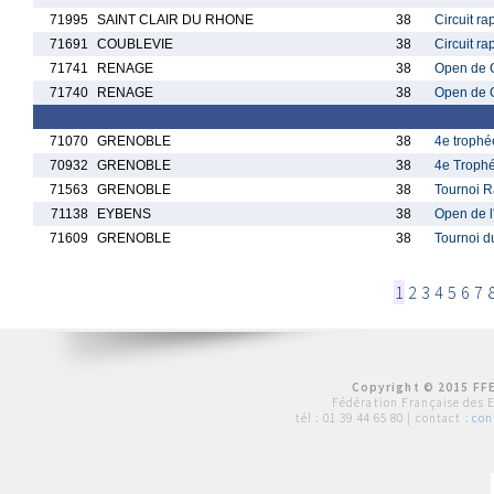
71995
SAINT CLAIR DU RHONE
38
Circuit ra
71691
COUBLEVIE
38
Circuit ra
71741
RENAGE
38
Open de C
71740
RENAGE
38
Open de C
71070
GRENOBLE
38
4e trophé
70932
GRENOBLE
38
4e Trophé
71563
GRENOBLE
38
Tournoi R
71138
EYBENS
38
Open de l
71609
GRENOBLE
38
Tournoi du
1
2
3
4
5
6
7
Copyright © 2015 FFE
Fédération Française des 
tél :
01 39 44 65 80
| contact :
con