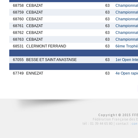
68758
CEBAZAT
63
Championnat
68759
CEBAZAT
63
Championnat
68760
CEBAZAT
63
Championnat
68761
CEBAZAT
63
Championnat
68762
CEBAZAT
63
Championnat
68763
CEBAZAT
63
Championnat
68531
CLERMONT FERRAND
63
6ème Trophé
67055
BESSE ET SAINT ANASTAISE
63
1er Open Int
67749
ENNEZAT
63
4e Open rapi
Copyright © 2015 FFE
Fédération Française des 
tél :
01 39 44 65 80
| contact :
con