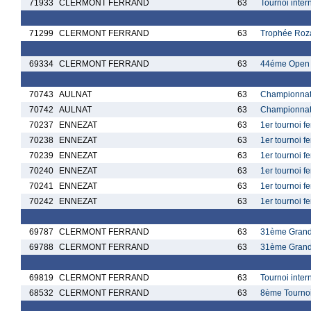
71933
CLERMONT FERRAND
63
Tournoi inte
71299
CLERMONT FERRAND
63
Trophée Roz
69334
CLERMONT FERRAND
63
44éme Open I
70743
AULNAT
63
Championnat 
70742
AULNAT
63
Championnat 
70237
ENNEZAT
63
1er tournoi f
70238
ENNEZAT
63
1er tournoi f
70239
ENNEZAT
63
1er tournoi f
70240
ENNEZAT
63
1er tournoi f
70241
ENNEZAT
63
1er tournoi f
70242
ENNEZAT
63
1er tournoi f
69787
CLERMONT FERRAND
63
31ème Grand 
69788
CLERMONT FERRAND
63
31ème Grand 
69819
CLERMONT FERRAND
63
Tournoi inter
68532
CLERMONT FERRAND
63
8ème Tournoi