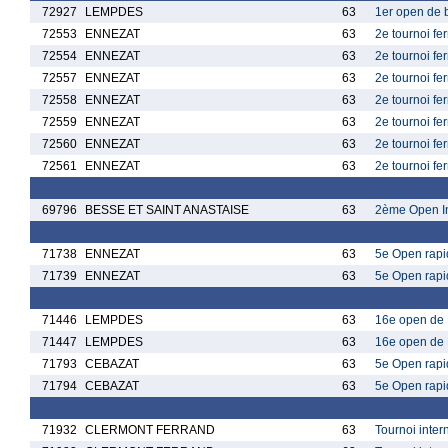
72927
LEMPDES
63
1er open de b
72553
ENNEZAT
63
2e tournoi fe
72554
ENNEZAT
63
2e tournoi fe
72557
ENNEZAT
63
2e tournoi fe
72558
ENNEZAT
63
2e tournoi fe
72559
ENNEZAT
63
2e tournoi fe
72560
ENNEZAT
63
2e tournoi fe
72561
ENNEZAT
63
2e tournoi fe
69796
BESSE ET SAINT ANASTAISE
63
2ème Open In
71738
ENNEZAT
63
5e Open rapi
71739
ENNEZAT
63
5e Open rapi
71446
LEMPDES
63
16e open de
71447
LEMPDES
63
16e open de
71793
CEBAZAT
63
5e Open rapi
71794
CEBAZAT
63
5e Open rapi
71932
CLERMONT FERRAND
63
Tournoi inte