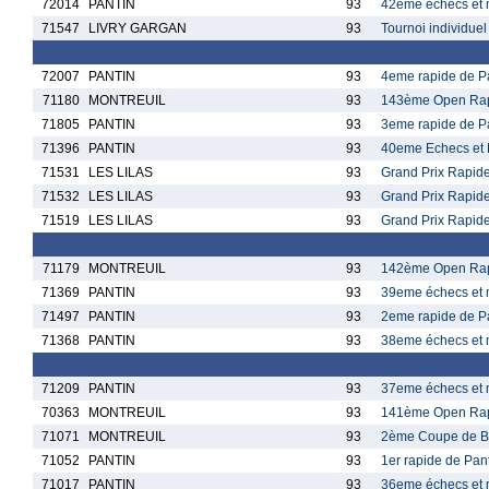
72014
PANTIN
93
42eme échecs et 
71547
LIVRY GARGAN
93
Tournoi individuel
72007
PANTIN
93
4eme rapide de P
71180
MONTREUIL
93
143ème Open Rap
71805
PANTIN
93
3eme rapide de P
71396
PANTIN
93
40eme Echecs et 
71531
LES LILAS
93
Grand Prix Rapid
71532
LES LILAS
93
Grand Prix Rapid
71519
LES LILAS
93
Grand Prix Rapid
71179
MONTREUIL
93
142ème Open Rap
71369
PANTIN
93
39eme échecs et 
71497
PANTIN
93
2eme rapide de P
71368
PANTIN
93
38eme échecs et 
71209
PANTIN
93
37eme échecs et 
70363
MONTREUIL
93
141ème Open Rap
71071
MONTREUIL
93
2ème Coupe de Bli
71052
PANTIN
93
1er rapide de Pan
71017
PANTIN
93
36eme échecs et 