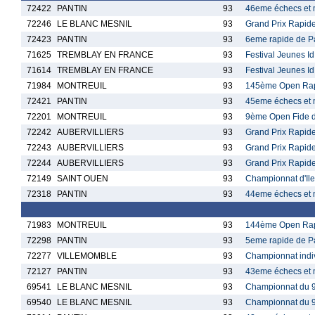
72422
PANTIN
93
46eme échecs et 
72246
LE BLANC MESNIL
93
Grand Prix Rapid
72423
PANTIN
93
6eme rapide de P
71625
TREMBLAY EN FRANCE
93
Festival Jeunes 
71614
TREMBLAY EN FRANCE
93
Festival Jeunes 
71984
MONTREUIL
93
145ème Open Rap
72421
PANTIN
93
45eme échecs et 
72201
MONTREUIL
93
9ème Open Fide d
72242
AUBERVILLIERS
93
Grand Prix Rapid
72243
AUBERVILLIERS
93
Grand Prix Rapid
72244
AUBERVILLIERS
93
Grand Prix Rapid
72149
SAINT OUEN
93
Championnat d'Il
72318
PANTIN
93
44eme échecs et 
71983
MONTREUIL
93
144ème Open Rap
72298
PANTIN
93
5eme rapide de P
72277
VILLEMOMBLE
93
Championnat indi
72127
PANTIN
93
43eme échecs et 
69541
LE BLANC MESNIL
93
Championnat du 9
69540
LE BLANC MESNIL
93
Championnat du 9