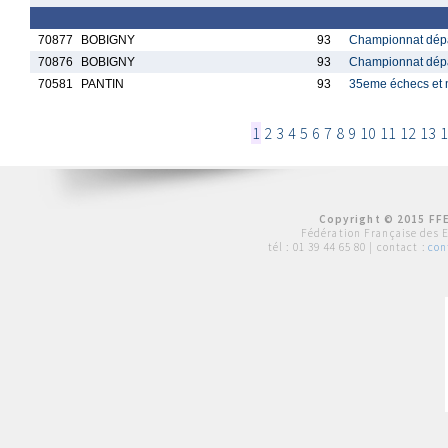
70877
BOBIGNY
93
Championnat dépa
70876
BOBIGNY
93
Championnat dépa
70581
PANTIN
93
35eme échecs et 
1
2
3
4
5
6
7
8
9
10
11
12
13
1
Copyright © 2015 FFE
Fédération Française des 
tél :
01 39 44 65 80
| contact :
con