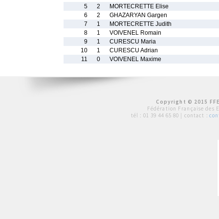
5
2
MORTECRETTE Elise
6
2
GHAZARYAN Gargen
7
1
MORTECRETTE Judith
8
1
VOIVENEL Romain
9
1
CURESCU Maria
10
1
CURESCU Adrian
11
0
VOIVENEL Maxime
Copyright © 2015 FFE
Fédération Française des 
tél :
01 39 44 65 80
| contact :
con