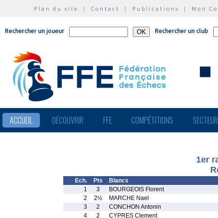
Plan du site
|
Contact
|
Publications
|
Mon C
Rechercher un joueur
Rechercher un club
ACCUEIL
DÉCOUVRIR
FFE
COMPÉTITIONS
SECTEU
1er 
R
Ech.
Pts
Blancs
1
3
BOURGEOIS Florent
2
2½
MARCHE Nael
3
2
CONCHON Antonin
4
2
CYPRES Clement