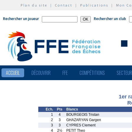
Plan du site
|
Contact
|
Publications
|
Mon C
Rechercher un joueur
Rechercher un club
ACCUEIL
DÉCOUVRIR
FFE
COMPÉTITIONS
SECTEU
1er 
R
Ech.
Pts
Blancs
1
4
BOURGEOIS Tristan
2
3
GHAZARYAN Gargen
3
3
CYPRES Clement
4
2½
PETIT Theo