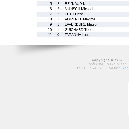
5
2
REYNAUD Nhoa
6
2
MUNSCH Mickael
7
2
PETIT Enzo
8
1
VOIVENEL Maxime
9
1
LAVERDURE Mateo
10
1
GUICHARD Theo
11
0
FARANNA Lucas
Copyright © 2015 FFE
Fédération Française des 
tél :
01 39 44 65 80
| contact :
con