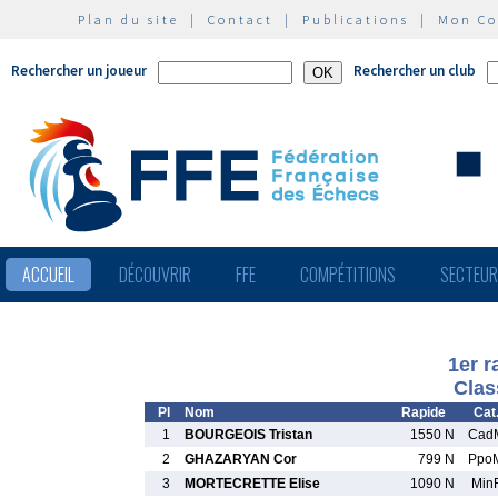
Plan du site
|
Contact
|
Publications
|
Mon C
Rechercher un joueur
Rechercher un club
ACCUEIL
DÉCOUVRIR
FFE
COMPÉTITIONS
SECTEU
1er 
Clas
Pl
Nom
Rapide
Cat
1
BOURGEOIS Tristan
1550 N
Cad
2
GHAZARYAN Cor
799 N
Ppo
3
MORTECRETTE Elise
1090 N
Min