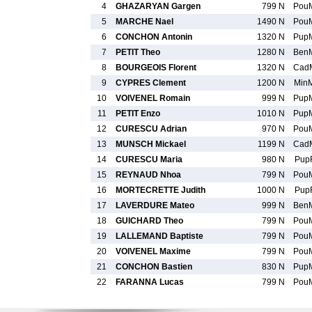
4
GHAZARYAN Gargen
799 N
Pou
5
MARCHE Nael
1490 N
Pou
6
CONCHON Antonin
1320 N
Pup
7
PETIT Theo
1280 N
Ben
8
BOURGEOIS Florent
1320 N
Cad
9
CYPRES Clement
1200 N
Min
10
VOIVENEL Romain
999 N
Pup
11
PETIT Enzo
1010 N
Pup
12
CURESCU Adrian
970 N
Pou
13
MUNSCH Mickael
1199 N
Cad
14
CURESCU Maria
980 N
Pup
15
REYNAUD Nhoa
799 N
Pou
16
MORTECRETTE Judith
1000 N
Pup
17
LAVERDURE Mateo
999 N
Ben
18
GUICHARD Theo
799 N
Pou
19
LALLEMAND Baptiste
799 N
Pou
20
VOIVENEL Maxime
799 N
Pou
21
CONCHON Bastien
830 N
Pup
22
FARANNA Lucas
799 N
Pou