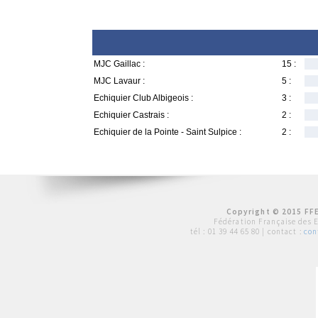
MJC Gaillac :
15 :
MJC Lavaur :
5 :
Echiquier Club Albigeois :
3 :
Echiquier Castrais :
2 :
Echiquier de la Pointe - Saint Sulpice :
2 :
Copyright © 2015 FFE
Fédération Française des 
tél :
01 39 44 65 80
| contact :
con