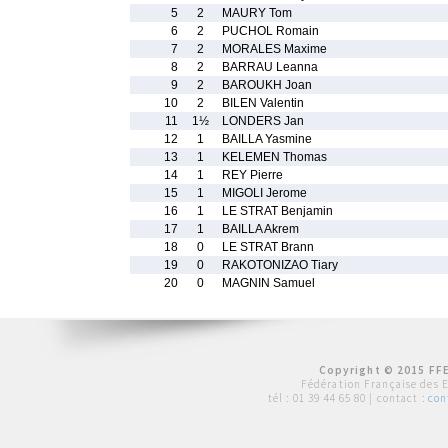
5
2
MAURY Tom
6
2
PUCHOL Romain
7
2
MORALES Maxime
8
2
BARRAU Leanna
9
2
BAROUKH Joan
10
2
BILEN Valentin
11
1½
LONDERS Jan
12
1
BAILLA Yasmine
13
1
KELEMEN Thomas
14
1
REY Pierre
15
1
MIGOLI Jerome
16
1
LE STRAT Benjamin
17
1
BAILLA Akrem
18
0
LE STRAT Brann
19
0
RAKOTONIZAO Tiary
20
0
MAGNIN Samuel
Copyright © 2015 FFE
Fédération Française des 
tél :
01 39 44 65 80
| contact :
con