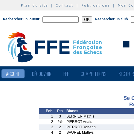
Plan du site
|
Contact
|
Publications
|
Mon C
Rechercher un joueur
Rechercher un club
ACCUEIL
DÉCOUVRIR
FFE
COMPÉTITIONS
SECTEU
5e 
R
Ech.
Pts
Blancs
1
3
SERRIER Mathis
2
2½
PIERROT Anais
3
2
PIERROT Yohann
4
2
SAUREL Mathys