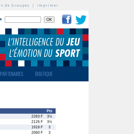
rs de Groupes
|
Imprimer
te
PARTENAIRES
BOUTIQUE
Pts
2283 F
3½
2126 F
3½
1918 F
3
2060 F
3