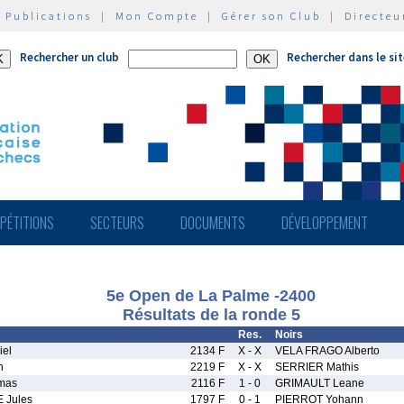
|
Publications
|
Mon Compte
|
Gérer son Club
|
Directeu
Rechercher un club
Rechercher dans le si
PÉTITIONS
SECTEURS
DOCUMENTS
DÉVELOPPEMENT
5e Open de La Palme -2400
Résultats de la ronde 5
Res.
Noirs
el
2134 F
X - X
VELA FRAGO Alberto
n
2219 F
X - X
SERRIER Mathis
mas
2116 F
1 - 0
GRIMAULT Leane
Jules
1797 F
0 - 1
PIERROT Yohann