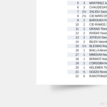
5
3
MARTINEZ Ju
6
3
CHAUDESAY
7
2½
SALIOU Sara
8
2½
CID MARCOS
9
2
BAROUKH P
10
2
CID RAMOS X
11
2
GRAND Theo
12
2
RHIGHI Yass
13
2
JOYEUX Ger
14
2
BILEN Valent
15
1½
BLESING Ra
16
1
BAILLA Akre
17
1
MIMOUNI Na
18
1
BONNOT Ala
19
1
CORDOBA N
20
1
KELEMEN T
21
½
GOZZO Nicol
22
0
RAKOTONIZA
tél :