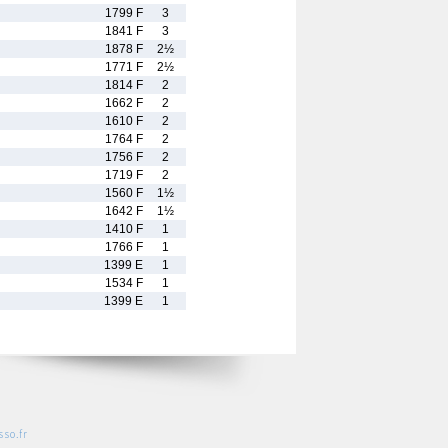
1799 F
3
1841 F
3
1878 F
2½
1771 F
2½
1814 F
2
1662 F
2
1610 F
2
1764 F
2
1756 F
2
1719 F
2
1560 F
1½
1642 F
1½
1410 F
1
1766 F
1
1399 E
1
1534 F
1
1399 E
1
so.fr