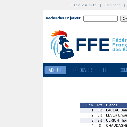
Plan du site
|
Contact
Rechercher un joueur
ACCUEIL
DÉCOUVRIR
FFE
COM
Ech.
Pts
Blancs
1
3½
LACLAU Dani
2
3½
LEVER Erwa
3
3½
ULRICH Tho
4
3
CHAUDAGNE 