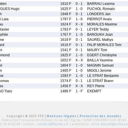
lien
1910 F
0 - 1
BARRAU Leanna
GUES Hugo
1625 F
1 - 0
PUCHOL Romain
h
1948 F
0 - 1
LONDERS Jan
 Laia
1797 F
1 - 0
PIERROT Anais
au
1624 F
X - X
MORALES Maxime
avier
1793 F
0 - 1
LEYER Teddy
phile
1767 F
1 - 0
BAROUKH Joan
ine
1619 F
0 - 1
SAUREL Mathys
ard
1616 F
0 - 1
FALIP MORALES Tom
in
1541 F
0 - 1
MAURY Tom
ymond
1825 F
1 - 0
EGERT Christophe
m
1652 F
X - X
BAILLA Yasmine
el
1804 F
1 - 0
MAGNIN Samuel
in
1465 F
1 - 0
MIGOLI Jerome
oe
1593 F
1 - 0
LE STRAT Benjamin
homas
1574 F
0 - 1
LE STRAT Brann
as
1456 F
X - X
REY Pierre
O Tiary
1486 F
1 - F
EXEMPT
Copyright © 2015 FFE |
Mentions légales
|
Protection des données
Fédération Française des Echecs |
6 rue de l'Eglise | 92600 ASNIERES SUR SEINE
01 39 44 65 80
| contact :
contact@ffechecs.fr
| webmestre :
erick.mouret@echecs.as