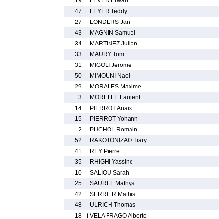
19
LEVER Erwan
47
LEYER Teddy
27
LONDERS Jan
43
MAGNIN Samuel
34
MARTINEZ Julien
33
MAURY Tom
31
MIGOLI Jerome
50
MIMOUNI Nael
29
MORALES Maxime
3
MORELLE Laurent
14
PIERROT Anais
15
PIERROT Yohann
2
PUCHOL Romain
52
RAKOTONIZAO Tiary
41
REY Pierre
35
RHIGHI Yassine
10
SALIOU Sarah
25
SAUREL Mathys
42
SERRIER Mathis
48
ULRICH Thomas
18
f
VELA FRAGO Alberto