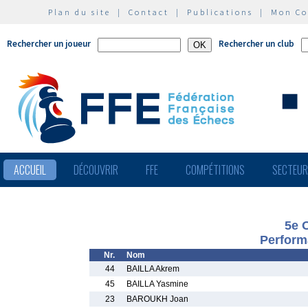
Plan du site
|
Contact
|
Publications
|
Mon C
Rechercher un joueur
Rechercher un club
ACCUEIL
DÉCOUVRIR
FFE
COMPÉTITIONS
SECTEU
5e 
Perform
Nr.
Nom
44
BAILLA Akrem
45
BAILLA Yasmine
23
BAROUKH Joan