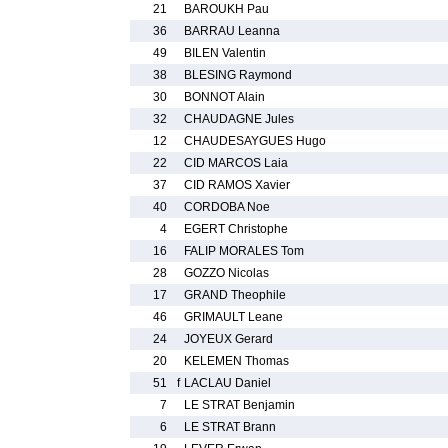
21
BAROUKH Pau
36
BARRAU Leanna
49
BILEN Valentin
38
BLESING Raymond
30
BONNOT Alain
32
CHAUDAGNE Jules
12
CHAUDESAYGUES Hugo
22
CID MARCOS Laia
37
CID RAMOS Xavier
40
CORDOBA Noe
4
EGERT Christophe
16
FALIP MORALES Tom
28
GOZZO Nicolas
17
GRAND Theophile
46
GRIMAULT Leane
24
JOYEUX Gerard
20
KELEMEN Thomas
51
f
LACLAU Daniel
7
LE STRAT Benjamin
6
LE STRAT Brann