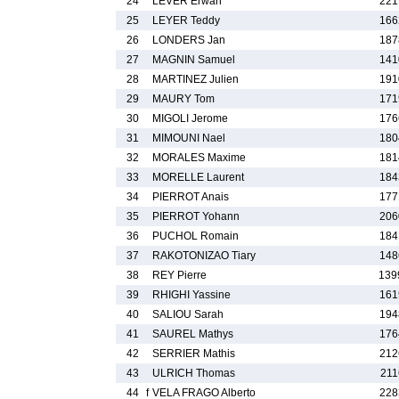
24
LEVER Erwan
221
25
LEYER Teddy
166
26
LONDERS Jan
187
27
MAGNIN Samuel
141
28
MARTINEZ Julien
191
29
MAURY Tom
171
30
MIGOLI Jerome
176
31
MIMOUNI Nael
180
32
MORALES Maxime
181
33
MORELLE Laurent
184
34
PIERROT Anais
177
35
PIERROT Yohann
206
36
PUCHOL Romain
184
37
RAKOTONIZAO Tiary
148
38
REY Pierre
139
39
RHIGHI Yassine
161
40
SALIOU Sarah
194
41
SAUREL Mathys
176
42
SERRIER Mathis
212
43
ULRICH Thomas
211
44
f
VELA FRAGO Alberto
228