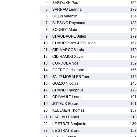
4
BAROUKH Pau
162
5
BARRAU Leanna
179
6
BILEN Valentin
154
7
BLESING Raymond
182
8
BONNOT Alain
146
9
CHAUDAGNE Jules
179
10
CHAUDESAYGUES Hugo
162
11
CID MARCOS Laia
179
12
CID RAMOS Xavier
179
13
CORDOBA Noe
159
14
EGERT Christophe
156
15
FALIP MORALES Tom
175
16
GOZZO Nicolas
145
17
GRAND Theophile
176
18
GRIMAULT Leane
191
19
JOYEUX Gerard
161
20
KELEMEN Thomas
157
21
f
LACLAU Daniel
213
22
LE STRAT Benjamin
139
23
LE STRAT Brann
153