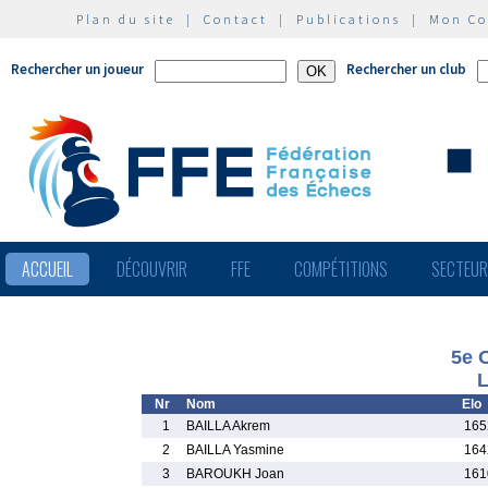
Plan du site
|
Contact
|
Publications
|
Mon C
Rechercher un joueur
Rechercher un club
ACCUEIL
DÉCOUVRIR
FFE
COMPÉTITIONS
SECTEU
5e 
L
Nr
Nom
Elo
1
BAILLA Akrem
165
2
BAILLA Yasmine
164
3
BAROUKH Joan
161