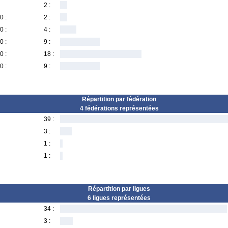
2 :
0 :
2 :
0 :
4 :
0 :
9 :
0 :
18 :
0 :
9 :
Répartition par fédération
4 fédérations représentées
39 :
3 :
1 :
1 :
Répartition par ligues
6 ligues représentées
34 :
3 :