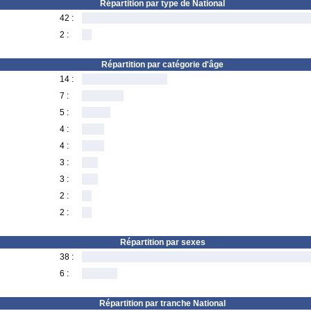
Répartition par type de National
42 :
2 :
Répartition par catégorie d'âge
14 :
7 :
5 :
4 :
4 :
3 :
3 :
2 :
2 :
Répartition par sexes
38 :
6 :
Répartition par tranche National