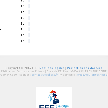
1 :
1 :
1 :
1 :
1 :
 :
1 :
1 :
:
1 :
Copyright © 2015 FFE |
Mentions légales
|
Protection des données
Fédération Française des Echecs |
6 rue de l'Eglise | 92600 ASNIERES SUR SEINE
01 39 44 65 80
| contact :
contact@ffechecs.fr
| webmestre :
erick.mouret@echecs.as