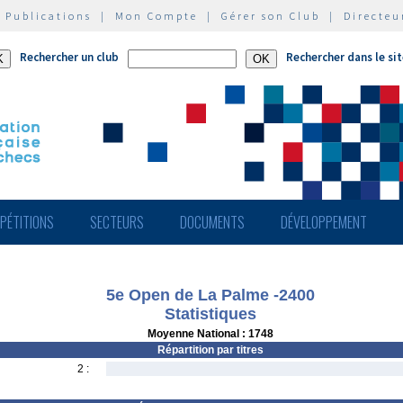
|
Publications
|
Mon Compte
|
Gérer son Club
|
Directeu
Rechercher un club
Rechercher dans le si
PÉTITIONS
SECTEURS
DOCUMENTS
DÉVELOPPEMENT
5e Open de La Palme -2400
Statistiques
Moyenne National : 1748
Répartition par titres
2 :