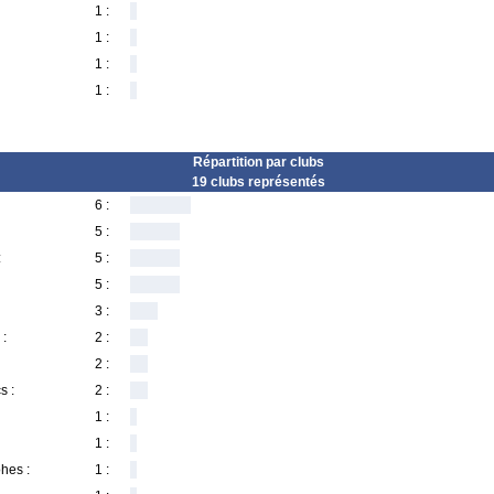
1 :
1 :
1 :
1 :
Répartition par clubs
19 clubs représentés
6 :
5 :
:
5 :
5 :
3 :
 :
2 :
2 :
s :
2 :
1 :
1 :
hes :
1 :