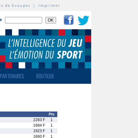
rs de Groupes
|
Imprimer
te
PARTENAIRES
BOUTIQUE
Pts
2283 F
1
1684 F
1
1923 F
1
1660 F
1