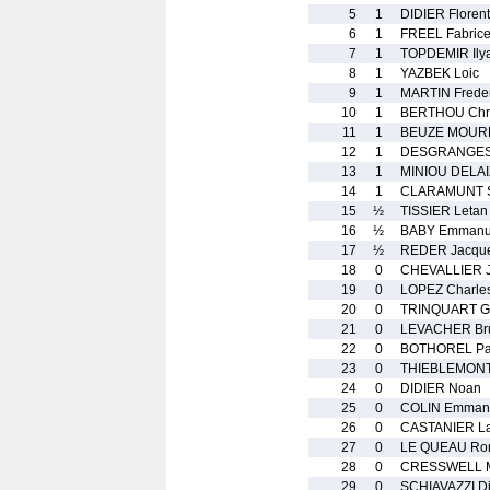
5
1
DIDIER Florent
6
1
FREEL Fabric
7
1
TOPDEMIR Ily
8
1
YAZBEK Loic
9
1
MARTIN Freder
10
1
BERTHOU Chri
11
1
BEUZE MOURE
12
1
DESGRANGES 
13
1
MINIOU DELAI
14
1
CLARAMUNT S
15
½
TISSIER Letan
16
½
BABY Emmanu
17
½
REDER Jacqu
18
0
CHEVALLIER J
19
0
LOPEZ Charle
20
0
TRINQUART Gi
21
0
LEVACHER Br
22
0
BOTHOREL Pat
23
0
THIEBLEMONT 
24
0
DIDIER Noan
25
0
COLIN Emman
26
0
CASTANIER La
27
0
LE QUEAU Ro
28
0
CRESSWELL M
29
0
SCHIAVAZZI D