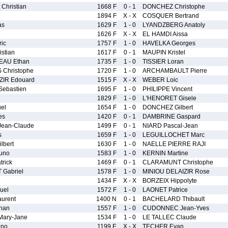
 Christian
1668 F
0 - 1
DONCHEZ Christophe
e
1894 F
X - X
COSQUER Bertrand
as
1629 F
1 - 0
LYANDZBERG Anatoly
1626 F
X - X
EL HAMDI Aissa
ic
1757 F
1 - 0
HAVELKA Georges
stian
1617 F
0 - 1
MAUPIN Kristel
AU Ethan
1735 F
1 - 0
TISSIER Loran
Christophe
1720 F
1 - 0
ARCHAMBAULT Pierre
ZIR Edouard
1515 F
X - X
WEBER Loic
ebastien
1695 F
1 - 0
PHILIPPE Vincent
1829 F
1 - 0
L'HENORET Gisele
el
1654 F
1 - 0
DONCHEZ Gilbert
es
1420 F
0 - 1
DAMBRINE Gaspard
ean-Claude
1499 F
0 - 1
NIARD Pascal-Jean
s
1659 F
1 - 0
LEGUILLOCHET Marc
lbert
1630 F
1 - 0
NAELLE PIERRE RAJI
uno
1583 F
1 - 0
KERNIN Martine
rick
1469 F
0 - 1
CLARAMUNT Christophe
Gabriel
1578 F
1 - 0
MINIOU DELAIZIR Rose
1434 F
X - X
BORZEIX Hippolyte
uel
1572 F
1 - 0
LAONET Patrice
urent
1400 N
0 - 1
BACHELARD Thibault
nan
1557 F
1 - 0
CUDONNEC Jean-Yves
ary-Jane
1534 F
1 - 0
LE TALLEC Claude
ino
1199 E
X - X
TECHER Evan