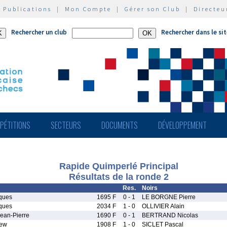
|
Publications
|
Mon Compte
|
Gérer son Club
|
Directeu
Rechercher un club
Rechercher dans le si
PÉTITIONS
SECTEURS
DOCUMENTS
DÉVELOPPEMENT
Rapide Quimperlé Principal
Résultats de la ronde 2
Res.
Noirs
ques
1695 F
0 - 1
LE BORGNE Pierre
ques
2034 F
1 - 0
OLLIVIER Alain
an-Pierre
1690 F
0 - 1
BERTRAND Nicolas
ew
1908 F
1 - 0
SICLET Pascal