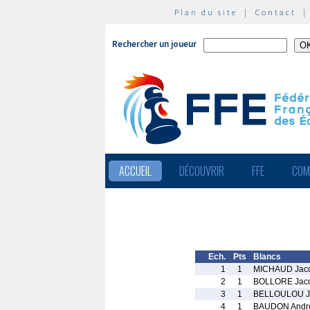
Plan du site
|
Contact
Rechercher un joueur
ACCUEIL
DÉCOUVRIR
FFE
COM
Ech.
Pts
Blancs
1
1
MICHAUD Jac
2
1
BOLLORE Jac
3
1
BELLOULOU Je
4
1
BAUDON Andr