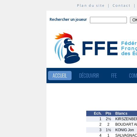
Plan du site
|
Contact
Rechercher un joueur
ACCUEIL
DÉCOUVRIR
FFE
COM
Ech.
Pts
Blancs
1
2½
KIRSZENBE
2
2
BOUDART Al
3
1½
KONIG Jon
4
1
SALVAGNAC 