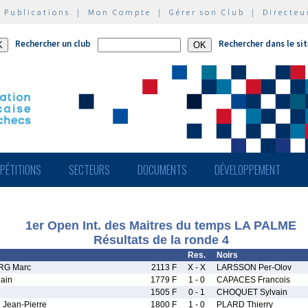
|
Publications
|
Mon Compte
|
Gérer son Club
|
Directeu
Rechercher un club
Rechercher dans le si
PÉTITIONS
SECTEURS
DOCUMENTS
DÉVELOPPEMENT
1er Open Int. des Maitres du temps LA PALME
Résultats de la ronde 4
Res.
Noirs
RG Marc
2113 F
X - X
LARSSON Per-Olov
ain
1779 F
1 - 0
CAPACES Francois
1505 F
0 - 1
CHOQUET Sylvain
Jean-Pierre
1800 F
1 - 0
PLARD Thierry