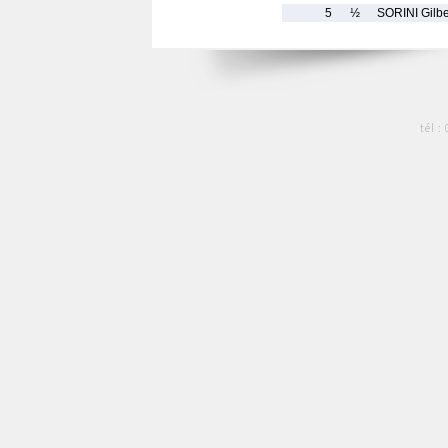
5
½
SORINI Gilbe
tél :