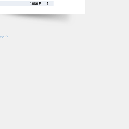
1686 F
1
so.fr