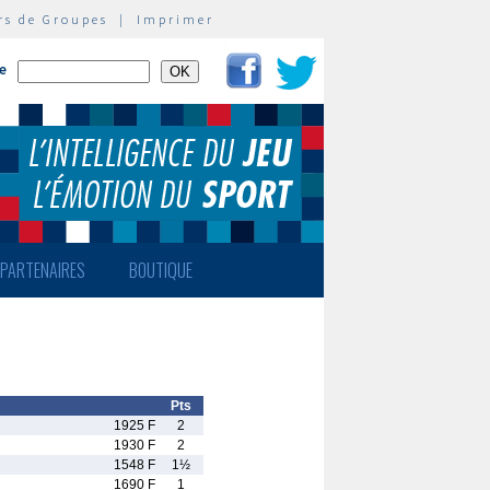
rs de Groupes
|
Imprimer
te
PARTENAIRES
BOUTIQUE
Pts
1925 F
2
1930 F
2
1548 F
1½
1690 F
1