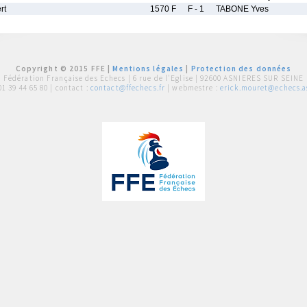
rt
1570 F
F - 1
TABONE Yves
Copyright © 2015 FFE |
Mentions légales
|
Protection des données
Fédération Française des Echecs |
6 rue de l'Eglise | 92600 ASNIERES SUR SEINE
01 39 44 65 80
| contact :
contact@ffechecs.fr
| webmestre :
erick.mouret@echecs.as