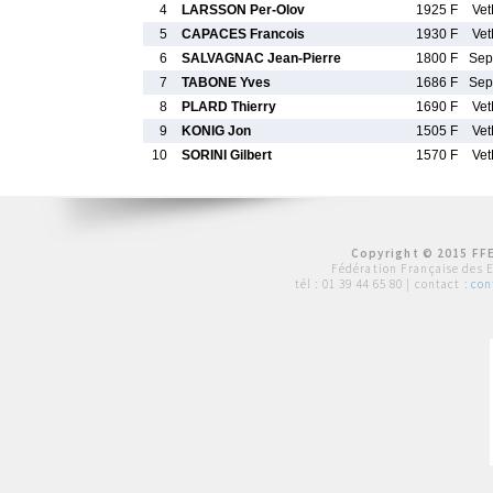
4
LARSSON Per-Olov
1925 F
Ve
5
CAPACES Francois
1930 F
Ve
6
SALVAGNAC Jean-Pierre
1800 F
Se
7
TABONE Yves
1686 F
Se
8
PLARD Thierry
1690 F
Ve
9
KONIG Jon
1505 F
Ve
10
SORINI Gilbert
1570 F
Ve
Copyright © 2015 FFE
Fédération Française des 
tél :
01 39 44 65 80
| contact :
con