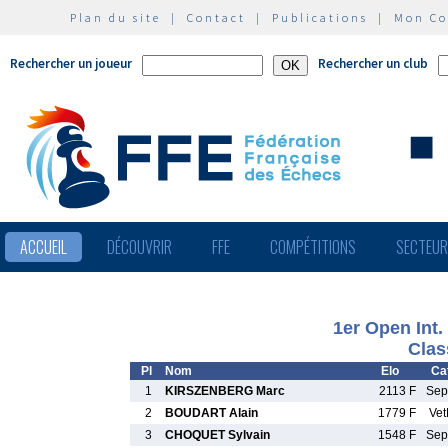
Plan du site
|
Contact
|
Publications
|
Mon C
Rechercher un joueur
Rechercher un club
ACCUEIL
DÉCOUVRIR
FFE
COMPÉTITIONS
SECTEU
1er Open Int
Clas
Pl
Nom
Elo
Cat
1
KIRSZENBERG Marc
2113 F
Se
2
BOUDART Alain
1779 F
Ve
3
CHOQUET Sylvain
1548 F
Se