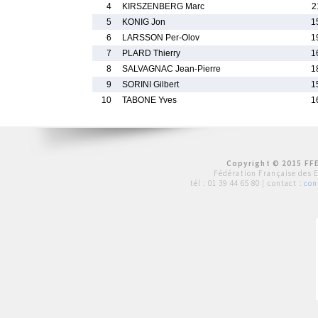
4
KIRSZENBERG Marc
2
5
KONIG Jon
1
6
LARSSON Per-Olov
1
7
PLARD Thierry
1
8
SALVAGNAC Jean-Pierre
1
9
SORINI Gilbert
1
10
TABONE Yves
1
Copyright © 2015 FFE
Fédération Française des 
tél :
01 39 44 65 80
| contact :
con