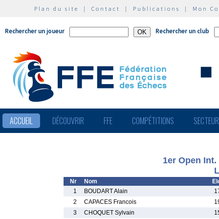
Plan du site
|
Contact
|
Publications
|
Mon C
Rechercher un joueur
Rechercher un club
ACCUEIL
DÉCOUVRIR
FFE
COMPÉTITIONS
SECTEU
1er Open Int
L
Nr
Nom
El
1
BOUDART Alain
1
2
CAPACES Francois
1
3
CHOQUET Sylvain
1