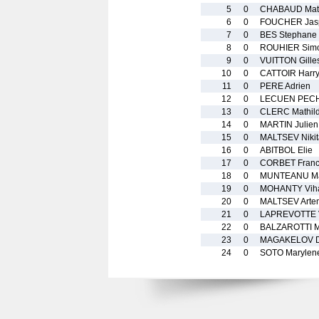
5
0
CHABAUD Mat
6
0
FOUCHER Jas
7
0
BES Stephane
8
0
ROUHIER Sim
9
0
VUITTON Gille
10
0
CATTOIR Harr
11
0
PERE Adrien
12
0
LECUEN PECH
13
0
CLERC Mathil
14
0
MARTIN Julien
15
0
MALTSEV Nikit
16
0
ABITBOL Elie
17
0
CORBET Franc
18
0
MUNTEANU Ma
19
0
MOHANTY Vih
20
0
MALTSEV Arte
21
0
LAPREVOTTE V
22
0
BALZAROTTI M
23
0
MAGAKELOV D
24
0
SOTO Marylen