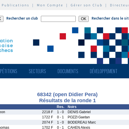
|
Publications
|
Mon Compte
|
Gérer son Club
|
Directeu
Rechercher un club
Rechercher dans le si
PÉTITIONS
SECTEURS
DOCUMENTS
DÉVELOPPEMENT
68342 (open Didier Pera)
Résultats de la ronde 1
Res.
Noirs
eon
2218 F
1 - 0
DENIS Gabriel
1722 F
0 - 1
POZZI Gaetan
2074 F
1 - 0
BODEREAU Marc
homas
1702 F
0 - 1
CAHEN Alexis