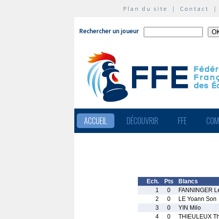
Plan du site
|
Contact
Rechercher un joueur
ACCUEIL
DÉCOUVRIR
FFE
COM
Ech.
Pts
Blancs
1
0
FANNINGER L
2
0
LE Yoann Son
3
0
YIN Milo
4
0
THIEULEUX T