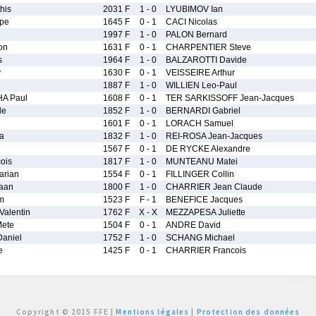
his
2031 F
1 - 0
LYUBIMOV Ian
pe
1645 F
0 - 1
CACI Nicolas
1997 F
1 - 0
PALON Bernard
on
1631 F
0 - 1
CHARPENTIER Steve
s
1964 F
1 - 0
BALZAROTTI Davide
y
1630 F
0 - 1
VEISSEIRE Arthur
1887 F
1 - 0
WILLIEN Leo-Paul
A Paul
1608 F
0 - 1
TER SARKISSOFF Jean-Jacques
de
1852 F
1 - 0
BERNARDI Gabriel
1601 F
0 - 1
LORACH Samuel
a
1832 F
1 - 0
REI-ROSA Jean-Jacques
1567 F
0 - 1
DE RYCKE Alexandre
ois
1817 F
1 - 0
MUNTEANU Matei
rian
1554 F
0 - 1
FILLINGER Collin
aan
1800 F
1 - 0
CHARRIER Jean Claude
m
1523 F
F - 1
BENEFICE Jacques
alentin
1762 F
X - X
MEZZAPESA Juliette
ete
1504 F
0 - 1
ANDRE David
aniel
1752 F
1 - 0
SCHANG Michael
e
1425 F
0 - 1
CHARRIER Francois
Copyright © 2015 FFE |
Mentions légales
|
Protection des données