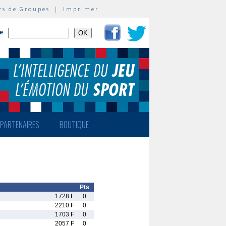
rs de Groupes
|
Imprimer
te
PARTENAIRES
BOUTIQUE
Pts
1728 F
0
2210 F
0
1703 F
0
2057 F
0