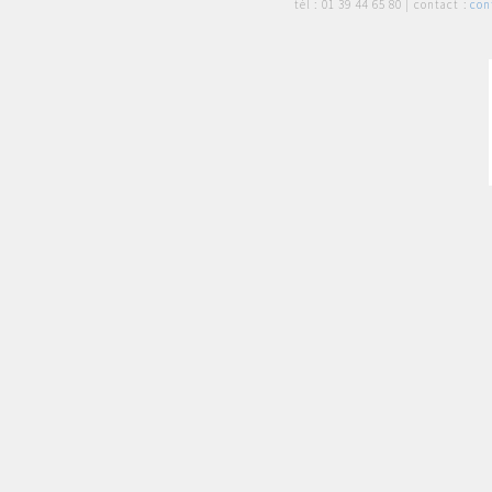
tél :
01 39 44 65 80
| contact :
con