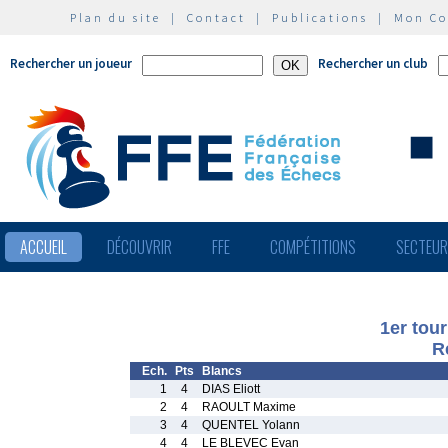
Plan du site
|
Contact
|
Publications
|
Mon C
Rechercher un joueur
Rechercher un club
ACCUEIL
DÉCOUVRIR
FFE
COMPÉTITIONS
SECTEU
1er tou
R
Ech.
Pts
Blancs
1
4
DIAS Eliott
2
4
RAOULT Maxime
3
4
QUENTEL Yolann
4
4
LE BLEVEC Evan