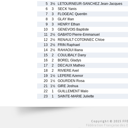
5
3½
LETOURNEUR-SANCHEZ Jean-Jacques
6
3
SECK Yanis
7
3
FLOGEAC Quentin
8
3
GLAY Illan
9
3
HENRY Ethan
10
3
GENEVOIS Baptiste
11
2½
GABATO Pierre-Emmanuel
12
2½
RENAULT COTONNEC Chloe
13
2½
FRIN Raphael
14
2½
RAHAOUI Iliana
15
2
COULIBALY Dany
16
2
BOREL Gladys
17
2
DECAUX Matheo
18
2
RIVIERE Axel
19
1½
LEPERE Azenor
20
1½
GOURDEN Rosa
21
1½
GIRE Joshua
22
1
GUILLEMENT Malo
23
1
SAINTE-MARIE Juliette
Copyright © 2015 FFE
Fédération Française des 