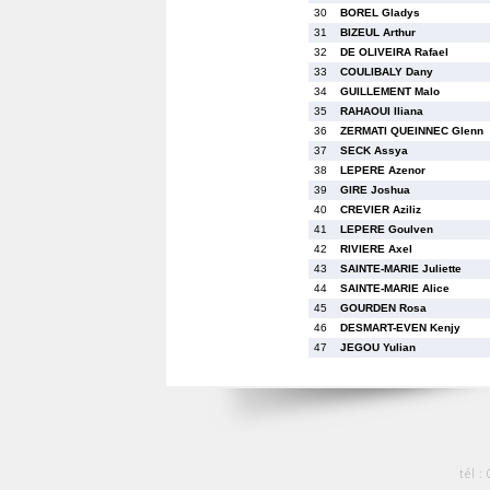
30
BOREL Gladys
31
BIZEUL Arthur
32
DE OLIVEIRA Rafael
33
COULIBALY Dany
34
GUILLEMENT Malo
35
RAHAOUI Iliana
36
ZERMATI QUEINNEC Glenn
37
SECK Assya
38
LEPERE Azenor
39
GIRE Joshua
40
CREVIER Aziliz
41
LEPERE Goulven
42
RIVIERE Axel
43
SAINTE-MARIE Juliette
44
SAINTE-MARIE Alice
45
GOURDEN Rosa
46
DESMART-EVEN Kenjy
47
JEGOU Yulian
tél :