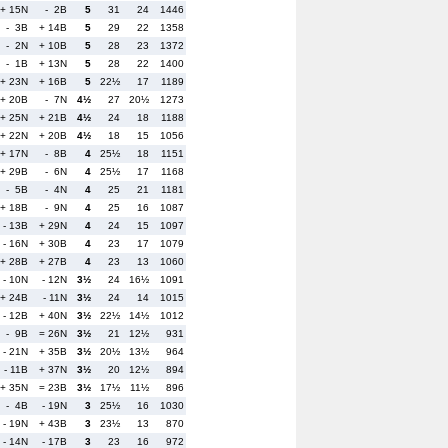
+ 15N
- 2B
5
31
24
1446
- 3B
+ 14B
5
29
22
1358
- 2N
+ 10B
5
28
23
1372
- 1B
+ 13N
5
28
22
1400
+ 23N
+ 16B
5
22½
17
1189
+ 20B
- 7N
4½
27
20½
1273
+ 25N
+ 21B
4½
24
18
1188
+ 22N
+ 20B
4½
18
15
1056
+ 17N
- 8B
4
25½
18
1151
+ 29B
- 6N
4
25½
17
1168
- 5B
- 4N
4
25
21
1181
+ 18B
- 9N
4
25
16
1087
- 13B
+ 29N
4
24
15
1097
- 16N
+ 30B
4
23
17
1079
+ 28B
+ 27B
4
23
13
1060
- 10N
- 12N
3½
24
16½
1091
+ 24B
- 11N
3½
24
14
1015
- 12B
+ 40N
3½
22½
14½
1012
- 9B
= 26N
3½
21
12½
931
- 21N
+ 35B
3½
20½
13½
964
- 11B
+ 37N
3½
20
12½
894
+ 35N
= 23B
3½
17½
11½
896
- 4B
- 19N
3
25½
16
1030
- 19N
+ 43B
3
23½
13
870
- 14N
- 17B
3
23
16
972