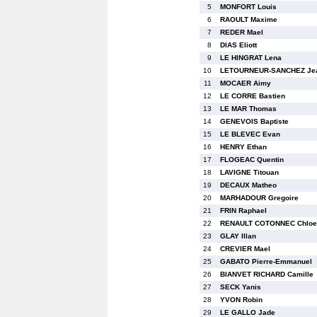
5
MONFORT Louis
6
RAOULT Maxime
7
REDER Mael
8
DIAS Eliott
9
LE HINGRAT Lena
10
LETOURNEUR-SANCHEZ Jea
11
MOCAER Aimy
12
LE CORRE Bastien
13
LE MAR Thomas
14
GENEVOIS Baptiste
15
LE BLEVEC Evan
16
HENRY Ethan
17
FLOGEAC Quentin
18
LAVIGNE Titouan
19
DECAUX Matheo
20
MARHADOUR Gregoire
21
FRIN Raphael
22
RENAULT COTONNEC Chloe
23
GLAY Illan
24
CREVIER Mael
25
GABATO Pierre-Emmanuel
26
BIANVET RICHARD Camille
27
SECK Yanis
28
YVON Robin
29
LE GALLO Jade