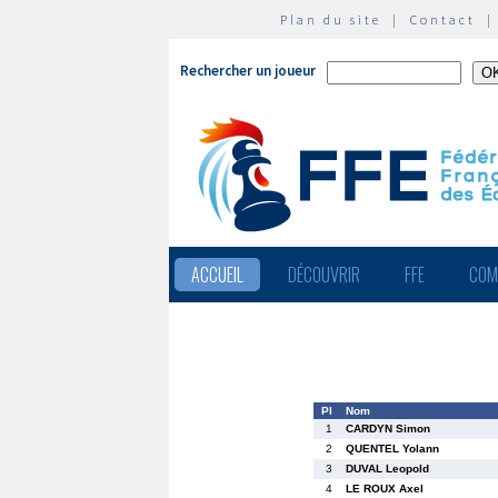
Plan du site
|
Contact
Rechercher un joueur
ACCUEIL
DÉCOUVRIR
FFE
COM
Pl
Nom
1
CARDYN Simon
2
QUENTEL Yolann
3
DUVAL Leopold
4
LE ROUX Axel