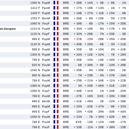
1360 N
PupM
BRE
+ 38B
+ 14N
+ 3B
+ 8B
- 1N
1412 F
PpoM
BRE
+ 17N
+ 18B
+ 13N
- 1B
+ 7N
1405 F
PupM
BRE
+ 19B
+ 27N
+ 11B
+ 15N
- 6B
1552 F
BenM
BRE
+ 36B
+ 9N
+ 10B
- 5N
+ 27B
1060 N
PouF
BRE
+ 39B
- 8B
- 17N
+ 25N
+ 30B
n-Jacques
1210 N
PupM
BRE
+ 30N
+ 16B
- 8N
+ 17B
= 4N
1120 N
PupF
BRE
+ 32N
+ 29B
- 7N
= 20B
- 3B
999 E
PupM
BRE
+ 37B
- 15N
- 28B
= 35N
+ 45B
1120 N
PupM
BRE
+ 40B
+ 28N
- 6B
- 3N
+ 21B
999 E
PupM
BRE
+ 35B
- 5B
+ 16N
- 2N
+ 42B
1300 N
PupM
BRE
+ 44N
+ 12B
+ 42N
- 7B
+ 29N
799 E
PupM
BRE
+ 26B
- 10N
- 14B
+ 34N
+ 19B
920 N
PouM
BRE
- 6B
+ 39N
+ 9B
- 10N
+ 28B
1040 N
PupM
BRE
+ 45B
- 6N
+ 35B
+ 28N
- 2B
890 N
BenM
BRE
- 7N
+ 23B
- 4N
+ 37B
- 16N
799 E
PouM
BRE
= 25B
= 21N
+ 34B
= 11N
+ 22B
1060 N
PupM
BRE
- 3N
= 20B
+ 46N
+ 31B
- 13N
1080 N
PupF
BRE
= 46B
+ 41N
- 1N
+ 24B
- 20N
799 E
PouM
BRE
- 27B
- 19N
EXE
+ 33N
+ 36B
999 E
BenM
BRE
= 41B
+ 46N
- 2B
- 22N
+ 38B
999 E
PupM
BRE
= 20N
- 42B
+ 47N
- 9B
+ 32N
999 E
PupF
BRE
- 16N
+ 43B
- 29N
- 30B
+ 44N
1050 N
PouM
BRE
+ 23N
- 7B
+ 30N
+ 42B
- 8N
799 E
PouM
BRE
EXE
- 13B
+ 12N
- 18B
- 17N
799 E
PouF
BRE
+ 33B
- 11N
+ 26B
+ 38N
- 15B