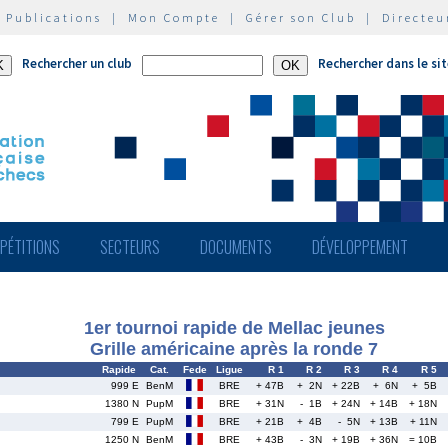
|
Publications
|
Mon Compte
|
Gérer son Club
|
Directeu
Rechercher un club
Rechercher dans le si
PÉTITIONS
SECTEURS
DOCUMENTS
DÉVELOPPEMENT
1er tournoi rapide de Mellac jeunes
Grille américaine après la ronde 7
Rapide
Cat.
Fede
Ligue
R 1
R 2
R 3
R 4
R 5
999 E
BenM
BRE
+ 47B
+ 2N
+ 22B
+ 6N
+ 5B
1380 N
PupM
BRE
+ 31N
- 1B
+ 24N
+ 14B
+ 18N
799 E
PupM
BRE
+ 21B
+ 4B
- 5N
+ 13B
+ 11N
1250 N
BenM
BRE
+ 43B
- 3N
+ 19B
+ 36N
= 10B