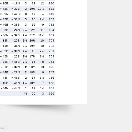
+ 36B
- 18N
3
23
12
990
+ 42N
= 33B
3
19½
10½
872
= 39N
+ 42B
3
17
8½
819
= 37B
= 31N
3
16
9½
757
+ 46B
+ 38B
3
16
9
782
- 26B
- 24N
2½
22½
11
894
- 30N
= 39B
2½
21½
11½
869
= 33N
- 25B
2½
20½
10
794
+ 41B
- 34N
2½
19½
10
793
= 32B
= 36N
2½
18
7½
761
+ 45N
- 22B
2½
17½
7½
754
- 38N
+ 45B
2½
16
8
744
- 31B
- 32N
2
20½
13
825
+ 44B
- 28N
2
18½
6
747
- 43N
+ 46B
2
17
5½
736
- 40B
- 41N
1½
18½
7
663
- 34N
- 44N
1
19
5½
661
½
20
3
626
so.fr