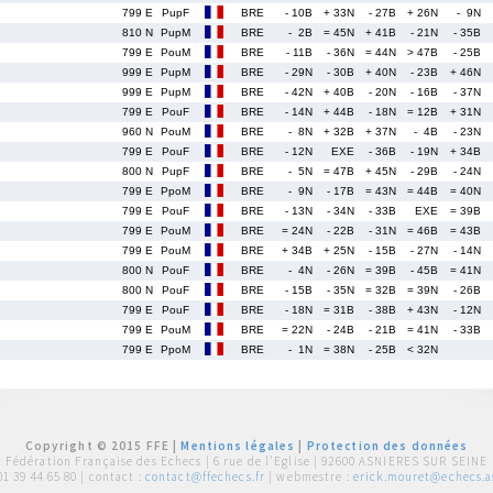
799 E
PupF
BRE
- 10B
+ 33N
- 27B
+ 26N
- 9N
810 N
PupM
BRE
- 2B
= 45N
+ 41B
- 21N
- 35B
799 E
PouM
BRE
- 11B
- 36N
= 44N
> 47B
- 25B
999 E
PupM
BRE
- 29N
- 30B
+ 40N
- 23B
+ 46N
999 E
PupM
BRE
- 42N
+ 40B
- 20N
- 16B
- 37N
799 E
PouF
BRE
- 14N
+ 44B
- 18N
= 12B
+ 31N
960 N
PouM
BRE
- 8N
+ 32B
+ 37N
- 4B
- 23N
799 E
PouF
BRE
- 12N
EXE
- 36B
- 19N
+ 34B
800 N
PupF
BRE
- 5N
= 47B
+ 45N
- 29B
- 24N
799 E
PpoM
BRE
- 9N
- 17B
= 43N
= 44B
= 40N
799 E
PouF
BRE
- 13N
- 34N
- 33B
EXE
= 39B
799 E
PouM
BRE
= 24N
- 22B
- 31N
= 46B
= 43B
799 E
PouM
BRE
+ 34B
+ 25N
- 15B
- 27N
- 14N
800 N
PouF
BRE
- 4N
- 26N
= 39B
- 45B
= 41N
800 N
PouF
BRE
- 15B
- 35N
= 32B
= 39N
- 26B
799 E
PouF
BRE
- 18N
= 31B
- 38B
+ 43N
- 12N
799 E
PouM
BRE
= 22N
- 24B
- 21B
= 41N
- 33B
799 E
PpoM
BRE
- 1N
= 38N
- 25B
< 32N
Copyright © 2015 FFE |
Mentions légales
|
Protection des données
Fédération Française des Echecs |
6 rue de l'Eglise | 92600 ASNIERES SUR SEINE
01 39 44 65 80
| contact :
contact@ffechecs.fr
| webmestre :
erick.mouret@echecs.as