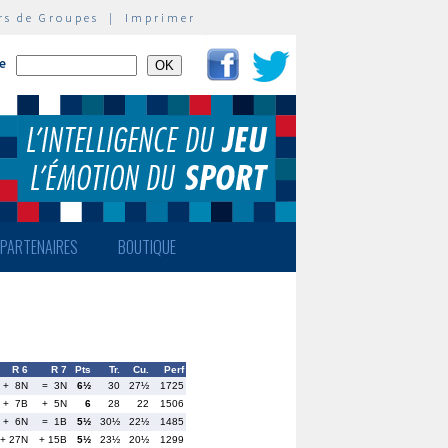
rs de Groupes
|
Imprimer
te
PARTENAIRES
BOUTIQUE
R 6
R 7
Pts
Tr.
Cu.
Perf
+ 8N
= 3N
6½
30
27½
1725
+ 7B
+ 5N
6
28
22
1506
+ 6N
= 1B
5½
30½
22½
1485
+ 27N
+ 15B
5½
23½
20½
1299