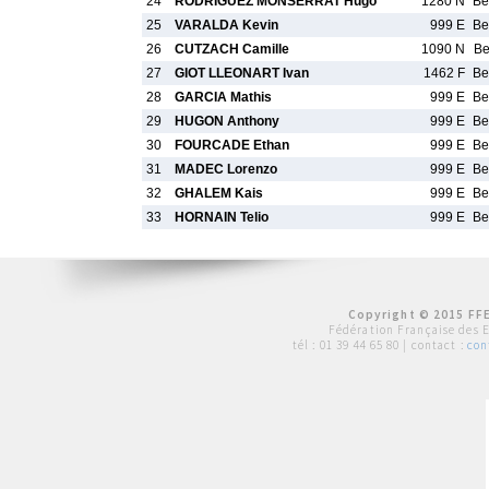
24
RODRIGUEZ MONSERRAT Hugo
1280 N
B
25
VARALDA Kevin
999 E
B
26
CUTZACH Camille
1090 N
B
27
GIOT LLEONART Ivan
1462 F
B
28
GARCIA Mathis
999 E
B
29
HUGON Anthony
999 E
B
30
FOURCADE Ethan
999 E
B
31
MADEC Lorenzo
999 E
B
32
GHALEM Kais
999 E
B
33
HORNAIN Telio
999 E
B
Copyright © 2015 FFE
Fédération Française des 
tél :
01 39 44 65 80
| contact :
con