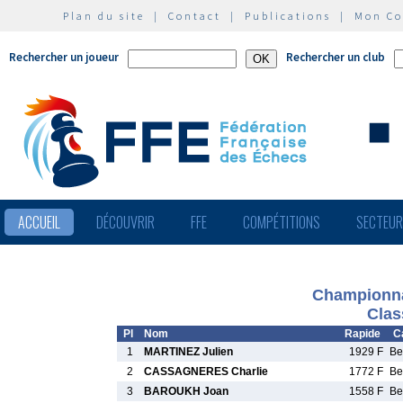
Plan du site
|
Contact
|
Publications
|
Mon C
Rechercher un joueur
Rechercher un club
ACCUEIL
DÉCOUVRIR
FFE
COMPÉTITIONS
SECTEU
Championna
Clas
Pl
Nom
Rapide
C
1
MARTINEZ Julien
1929 F
B
2
CASSAGNERES Charlie
1772 F
B
3
BAROUKH Joan
1558 F
B