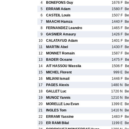
4
BONEFONS Guy
1676 F
B
5
ERRAMI Adam
1580 F
B
6
CASTEIL Louis
1507 F
B
7
MAACHI Hamza
1440 F
B
8
FERNANDEZ Leandro
1465 F
B
9
GASNIER Amaury
1426 F
B
10
CALATAYUD Adam
1401 F
B
11
MARTIN Abel
1430 F
B
12
MONNET Romain
1587 F
B
13
BADER Oceane
1475 F
B
14
AIT HASSOU Wassila
1506 F
B
15
MICHEL Florent
999 E
B
16
MILIANI Ismail
1446 F
B
17
PAGES Alexis
1480 N
B
18
GALLET Luc
1720 N
B
19
MUNOZ Yannis
1210 N
B
20
MORELLE Lou Evan
1399 E
B
21
INGLES Tom
1410 N
B
22
ERRAMI Yassine
1483 F
B
23
ER RAMI Bilal
1199 E
B