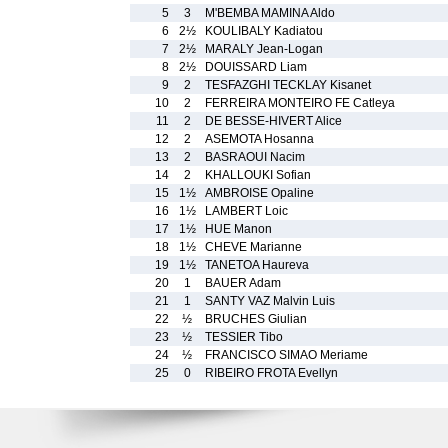
5
3
M'BEMBA MAMINA Aldo
6
2½
KOULIBALY Kadiatou
7
2½
MARALY Jean-Logan
8
2½
DOUISSARD Liam
9
2
TESFAZGHI TECKLAY Kisanet
10
2
FERREIRA MONTEIRO FE Catleya
11
2
DE BESSE-HIVERT Alice
12
2
ASEMOTA Hosanna
13
2
BASRAOUI Nacim
14
2
KHALLOUKI Sofian
15
1½
AMBROISE Opaline
16
1½
LAMBERT Loic
17
1½
HUE Manon
18
1½
CHEVE Marianne
19
1½
TANETOA Haureva
20
1
BAUER Adam
21
1
SANTY VAZ Malvin Luis
22
½
BRUCHES Giulian
23
½
TESSIER Tibo
24
½
FRANCISCO SIMAO Meriame
25
0
RIBEIRO FROTA Evellyn