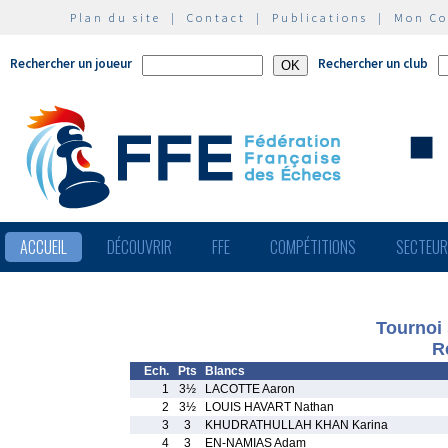
Plan du site
|
Contact
|
Publications
|
Mon C
Rechercher un joueur
Rechercher un club
ACCUEIL
DÉCOUVRIR
FFE
COMPÉTITIONS
SECTEU
Tournoi 
R
Ech.
Pts
Blancs
1
3½
LACOTTE Aaron
2
3½
LOUIS HAVART Nathan
3
3
KHUDRATHULLAH KHAN Karina
4
3
EN-NAMIAS Adam