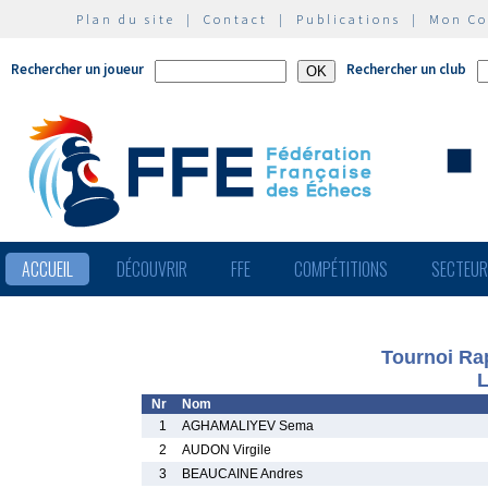
Plan du site
|
Contact
|
Publications
|
Mon C
Rechercher un joueur
Rechercher un club
ACCUEIL
DÉCOUVRIR
FFE
COMPÉTITIONS
SECTEU
Tournoi Rap
L
Nr
Nom
1
AGHAMALIYEV Sema
2
AUDON Virgile
3
BEAUCAINE Andres