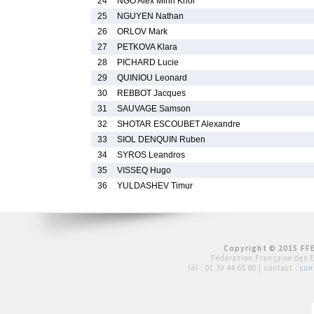
24
NGO Alex Minh Khoi
25
NGUYEN Nathan
26
ORLOV Mark
27
PETKOVA Klara
28
PICHARD Lucie
29
QUINIOU Leonard
30
REBBOT Jacques
31
SAUVAGE Samson
32
SHOTAR ESCOUBET Alexandre
33
SIOL DENQUIN Ruben
34
SYROS Leandros
35
VISSEQ Hugo
36
YULDASHEV Timur
Copyright © 2015 FFE
Fédération Française des 
tél :
01 39 44 65 80
| contact :
con