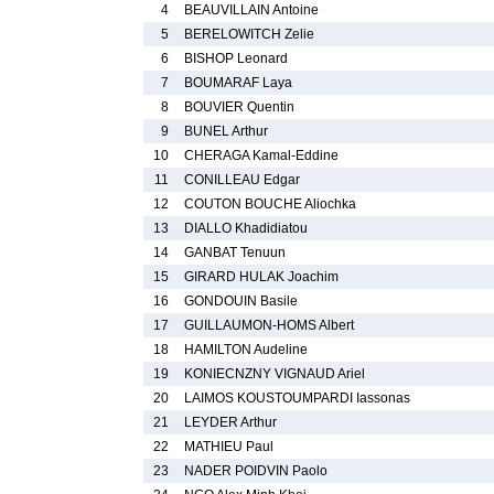
4
BEAUVILLAIN Antoine
5
BERELOWITCH Zelie
6
BISHOP Leonard
7
BOUMARAF Laya
8
BOUVIER Quentin
9
BUNEL Arthur
10
CHERAGA Kamal-Eddine
11
CONILLEAU Edgar
12
COUTON BOUCHE Aliochka
13
DIALLO Khadidiatou
14
GANBAT Tenuun
15
GIRARD HULAK Joachim
16
GONDOUIN Basile
17
GUILLAUMON-HOMS Albert
18
HAMILTON Audeline
19
KONIECNZNY VIGNAUD Ariel
20
LAIMOS KOUSTOUMPARDI Iassonas
21
LEYDER Arthur
22
MATHIEU Paul
23
NADER POIDVIN Paolo