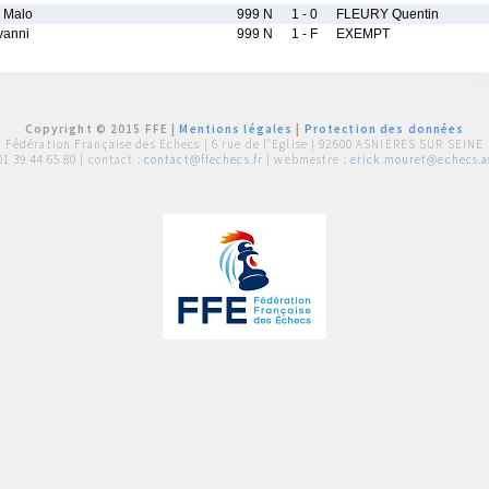
 Malo
999 N
1 - 0
FLEURY Quentin
vanni
999 N
1 - F
EXEMPT
Copyright © 2015 FFE |
Mentions légales
|
Protection des données
Fédération Française des Echecs |
6 rue de l'Eglise | 92600 ASNIERES SUR SEINE
01 39 44 65 80
| contact :
contact@ffechecs.fr
| webmestre :
erick.mouret@echecs.as