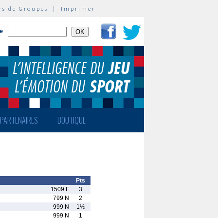
rs de Groupes
|
Imprimer
te
PARTENAIRES
BOUTIQUE
Pts
1509 F
3
799 N
2
999 N
1½
999 N
1