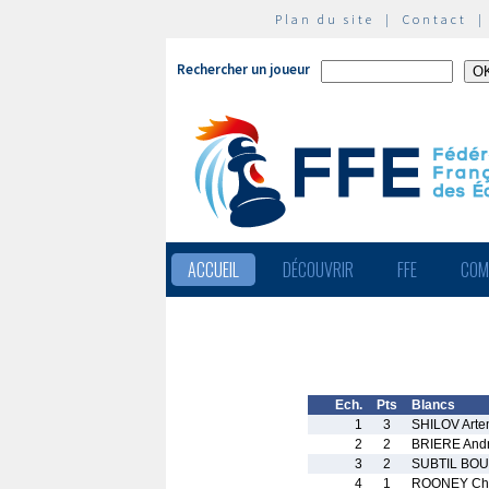
Plan du site
|
Contact
Rechercher un joueur
ACCUEIL
DÉCOUVRIR
FFE
COM
Ech.
Pts
Blancs
1
3
SHILOV Art
2
2
BRIERE And
3
2
SUBTIL BOU
4
1
ROONEY Cha