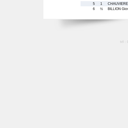
5
1
CHAUVIERE
6
½
BILLION Gio
tél :