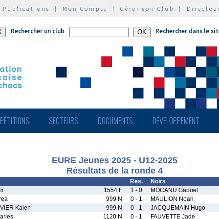
|
Publications
|
Mon Compte
|
Gérer son Club
|
Directeu
Rechercher un club
Rechercher dans le si
PÉTITIONS
SECTEURS
DOCUMENTS
DÉVELOPPEMENT
EURE Jeunes 2025 - U12-2025
Résultats de la ronde 4
Res.
Noirs
em
1554 F
1 - 0
MOCANU Gabriel
rea
999 N
0 - 1
MAULION Noah
VIER Kalen
999 N
0 - 1
JACQUEMAIN Hugo
rles
1120 N
0 - 1
FAUVETTE Jade