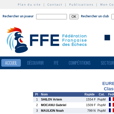
Plan du site
|
Contact
|
Publications
|
Mon C
Rechercher un joueur
Rechercher un club
ACCUEIL
DÉCOUVRIR
FFE
COMPÉTITIONS
SECTEU
EURE
Clas
Pl
Nom
Rapide
Cat.
Fed
1
SHILOV Artem
1554 F
PupM
2
MOCANU Gabriel
1509 F
PupM
3
MAULION Noah
799 N
PupM