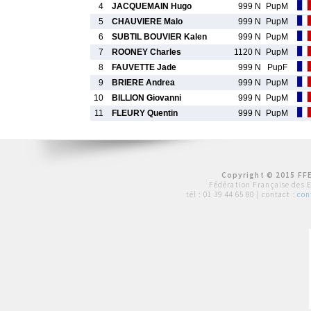
4
JACQUEMAIN Hugo
999 N
PupM
5
CHAUVIERE Malo
999 N
PupM
6
SUBTIL BOUVIER Kalen
999 N
PupM
7
ROONEY Charles
1120 N
PupM
8
FAUVETTE Jade
999 N
PupF
9
BRIERE Andrea
999 N
PupM
10
BILLION Giovanni
999 N
PupM
11
FLEURY Quentin
999 N
PupM
Copyright © 2015 FFE
Fédération Française des 
tél :
01 39 44 65 80
| contact :
con