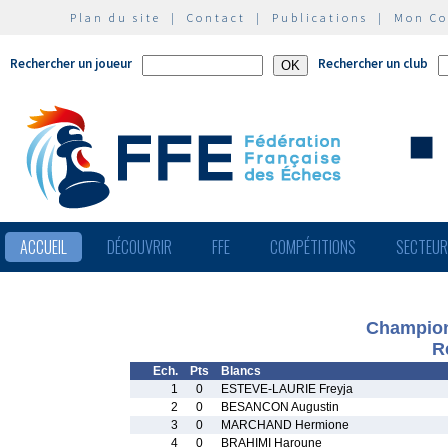
Plan du site
|
Contact
|
Publications
|
Mon C
Rechercher un joueur
Rechercher un club
ACCUEIL
DÉCOUVRIR
FFE
COMPÉTITIONS
SECTEU
Championn
R
Ech.
Pts
Blancs
1
0
ESTEVE-LAURIE Freyja
2
0
BESANCON Augustin
3
0
MARCHAND Hermione
4
0
BRAHIMI Haroune