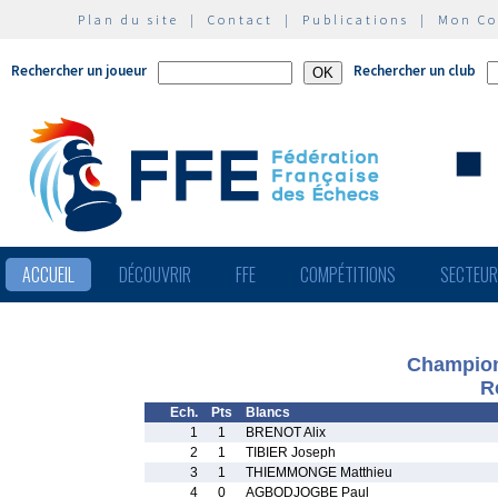
Plan du site
|
Contact
|
Publications
|
Mon C
Rechercher un joueur
Rechercher un club
ACCUEIL
DÉCOUVRIR
FFE
COMPÉTITIONS
SECTEU
Championn
R
Ech.
Pts
Blancs
1
1
BRENOT Alix
2
1
TIBIER Joseph
3
1
THIEMMONGE Matthieu
4
0
AGBODJOGBE Paul