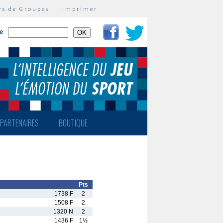
rs de Groupes
|
Imprimer
te
PARTENAIRES
BOUTIQUE
Pts
1738 F
2
1508 F
2
1320 N
2
1436 F
1½