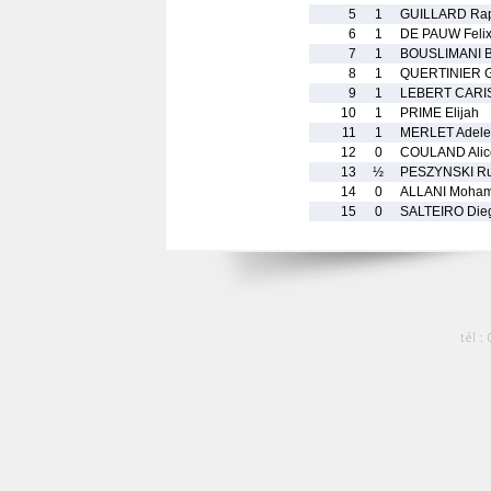
5
1
GUILLARD Ra
6
1
DE PAUW Feli
7
1
BOUSLIMANI B
8
1
QUERTINIER G
9
1
LEBERT CARIS
10
1
PRIME Elijah
11
1
MERLET Adele
12
0
COULAND Alic
13
½
PESZYNSKI R
14
0
ALLANI Moham
15
0
SALTEIRO Die
tél :