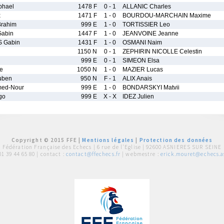
phael
1478 F
0 - 1
ALLANIC Charles
x
1471 F
1 - 0
BOURDOU-MARCHAIN Maxime
rahim
999 E
1 - 0
TORTISSIER Leo
abin
1447 F
1 - 0
JEANVOINE Jeanne
 Gabin
1431 F
1 - 0
OSMANI Naim
1150 N
0 - 1
ZEPHIRIN NICOLLE Celestin
999 E
0 - 1
SIMEON Elsa
e
1050 N
1 - 0
MAZIER Lucas
uben
950 N
F - 1
ALIX Anais
ed-Nour
999 E
1 - 0
BONDARSKYI Matvii
go
999 E
X - X
IDEZ Julien
Copyright © 2015 FFE |
Mentions légales
|
Protection des données
Fédération Française des Echecs |
6 rue de l'Eglise | 92600 ASNIERES SUR SEINE
01 39 44 65 80
| contact :
contact@ffechecs.fr
| webmestre :
erick.mouret@echecs.as