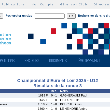
|
Publications
|
Mon Compte
|
Gérer son Club
|
Directeu
Rechercher un club
Rechercher dans le si
PÉTITIONS
SECTEURS
DOCUMENTS
DÉVELOPPEMENT
Championnat d'Eure et Loir 2025 - U12
Résultats de la ronde 3
Res.
Noirs
1619 F
0 - 1
GAGNERAULT Paul
1670 F
1 - 0
LEJEUNE Ella
xime
1510 N
1 - 0
BOUCHE Dimitri
1360 N
1 - 0
LE NEINDRE Ambre