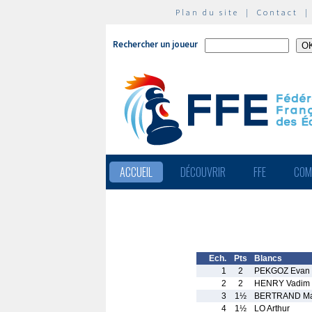
Plan du site
|
Contact
Rechercher un joueur
ACCUEIL
DÉCOUVRIR
FFE
COM
Ech.
Pts
Blancs
1
2
PEKGOZ Evan
2
2
HENRY Vadim
3
1½
BERTRAND Ma
4
1½
LO Arthur