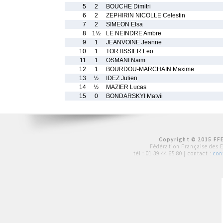
5
2
BOUCHE Dimitri
6
2
ZEPHIRIN NICOLLE Celestin
7
2
SIMEON Elsa
8
1½
LE NEINDRE Ambre
9
1
JEANVOINE Jeanne
10
1
TORTISSIER Leo
11
1
OSMANI Naim
12
1
BOURDOU-MARCHAIN Maxime
13
½
IDEZ Julien
14
½
MAZIER Lucas
15
0
BONDARSKYI Matvii
Copyright © 2015 FFE
Fédération Française des 
tél :
01 39 44 65 80
| contact :
con