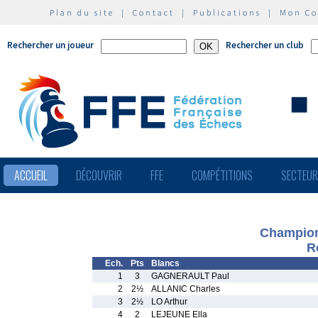
Plan du site
|
Contact
|
Publications
|
Mon C
Rechercher un joueur
Rechercher un club
ACCUEIL
DÉCOUVRIR
FFE
COMPÉTITIONS
SECTEU
Championn
R
Ech.
Pts
Blancs
1
3
GAGNERAULT Paul
2
2½
ALLANIC Charles
3
2½
LO Arthur
4
2
LEJEUNE Ella